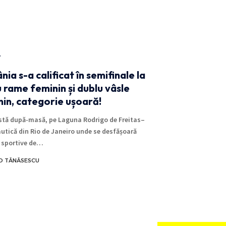
T
ia s-a calificat în semifinale la
 rame feminin și dublu vâsle
in, categorie ușoară!
stă după-masă, pe Laguna Rodrigo de Freitas–
utică din Rio de Janeiro unde se desfășoară
 sportive de…
O TĂNĂSESCU