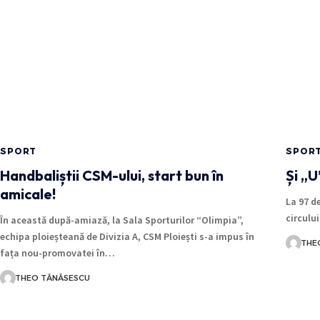
SPORT
SPOR
Handbaliștii CSM-ului, start bun în
Și „U
amicale!
La 97 d
circului
În această după-amiază, la Sala Sporturilor “Olimpia”,
echipa ploieșteană de Divizia A, CSM Ploiești s-a impus în
THE
fața nou-promovatei în…
THEO TĂNĂSESCU