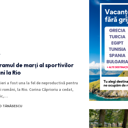
T
amul de marţi al sportivilor
i la Rio
 ieri a fost una la fel de neproductivă pentru
i români, la Rio. Corina Căprioriu a cedat,
ic,…
O TĂNĂSESCU