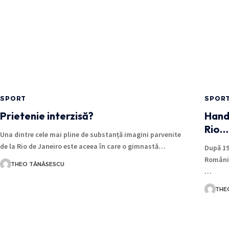
SPORT
SPOR
Prietenie interzisă?
Handb
Rio…
Una dintre cele mai pline de substanță imagini parvenite
de la Rio de Janeiro este aceea în care o gimnastă…
După 19
României
THEO TĂNĂSESCU
…
THE