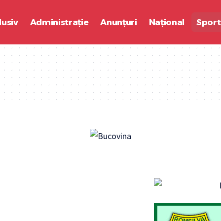
lusiv
Administrație
Anunțuri
Național
Sport