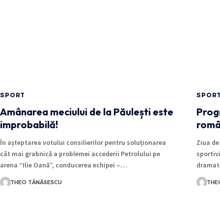
SPORT
SPOR
Amânarea meciului de la Păulești este
Progr
improbabilă!
român
În așteptarea votului consilierilor pentru soluționarea
Ziua de
cât mai grabnică a problemei accederii Petrolului pe
sportivi
arena “Ilie Oană”, conducerea echipei –…
dramat
THEO TĂNĂSESCU
THE