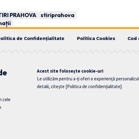
TIRI PRAHOVA
stiriprahova
ații
olitica de Confidențialitate
Politica Cookies
Cod 
 de
Acest site folosește cookie-uri
Le utilizăm pentru a-ți oferi o experiență personaliza
detalii, citește
[Politica de confidențialitate]
.
m cele
n