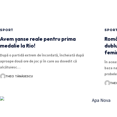
SPORT
SPOR
Avem șanse reale pentru prima
Român
medalie la Rio!
dublu
femin
După o partidă extrem de încordată, încheiată după
aproape două ore de joc și în care au dovedit că
În acea
alcătuiesc…
baza na
probele
THEO TĂNĂSESCU
THE