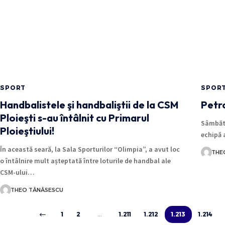
SPORT
SPOR
Handbalistele şi handbaliştii de la CSM
Petro
Ploieşti s-au întâlnit cu Primarul
Sâmbătă
Ploieştiului!
echipă 
În această seară, la Sala Sporturilor “Olimpia”, a avut loc
THE
o întâlnire mult așteptată între loturile de handbal ale
CSM-ului…
THEO TĂNĂSESCU
1
2
…
1.211
1.212
1.213
1.214