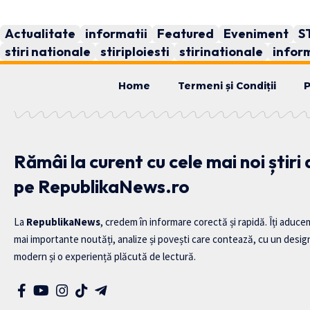
Actualitate
informatii
Featured
Eveniment
S
stiri nationale
stiriploiesti
stirinationale
inform
Home
Termeni și Condiții
P
Rămâi la curent cu cele mai noi știri
pe RepublikaNews.ro
La
RepublikaNews
, credem în informare corectă și rapidă. Îți aduce
mai importante noutăți, analize și povești care contează, cu un desig
modern și o experiență plăcută de lectură.