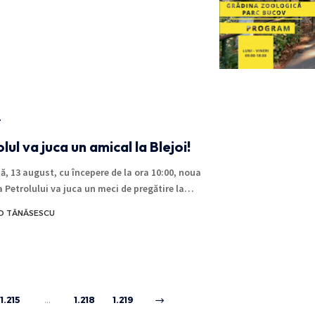
T
lul va juca un amical la Blejoi!
, 13 august, cu începere de la ora 10:00, noua
a Petrolului va juca un meci de pregătire la…
O TĂNĂSESCU
1.215
…
1.218
1.219