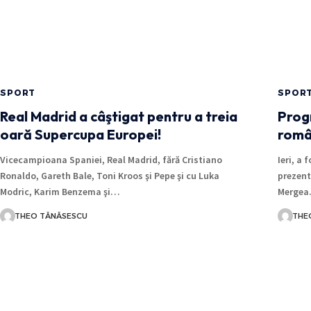
SPORT
SPOR
Real Madrid a câştigat pentru a treia
Progr
oară Supercupa Europei!
român
Vicecampioana Spaniei, Real Madrid, fără Cristiano
Ieri, a
Ronaldo, Gareth Bale, Toni Kroos şi Pepe şi cu Luka
prezentă
Modric, Karim Benzema şi…
Merge
THEO TĂNĂSESCU
THE