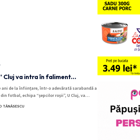
T
” Cluj va intra în faliment…
e ani de la înființare, într-o adevărată sarabandă a
 din fotbal, echipa “șepcilor roșii”, U Cluj, va…
O TĂNĂSESCU