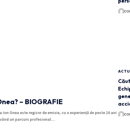
pers
CO
ACTU
Căut
Echi
gene
 Onea? – BIOGRAFIE
acci
 Ion Onea este regizor de emisie, cu o experiență de peste 10 ani
CO
 având un parcurs profesional…