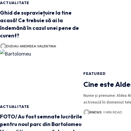
ACTUALITATE
Ghid de supraviețuire la tine
acasă! Ce trebuie să ai la
îndemână în cazul unei pene de
curent?
DUDAU ANDREEA VALENTINA
FEATURED
Cine este Ald
Nume și prenume: Aldea Nic
activează în domeniul tel
ACTUALITATE
RNEWS
1 MIN READ
FOTO/ Au fost semnate lucrările
pentru noul parc din Bartolomeu