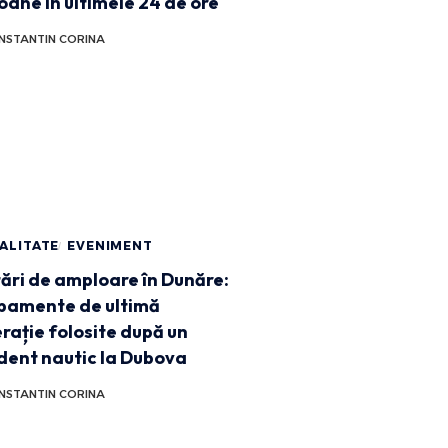
oane în ultimele 24 de ore
NSTANTIN CORINA
ALITATE
EVENIMENT
ări de amploare în Dunăre:
pamente de ultimă
rație folosite după un
dent nautic la Dubova
NSTANTIN CORINA