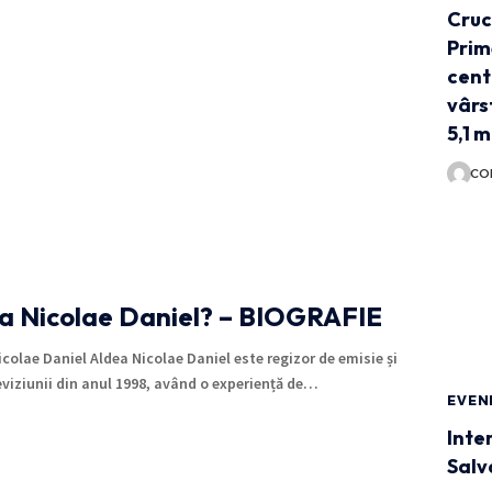
Cruc
Prim
cent
vârst
5,1 m
CO
ea Nicolae Daniel? – BIOGRAFIE
olae Daniel Aldea Nicolae Daniel este regizor de emisie și
eviziunii din anul 1998, având o experiență de…
EVEN
Inte
Salv