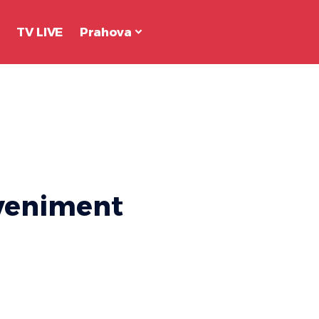
TV LIVE
Prahova
veniment