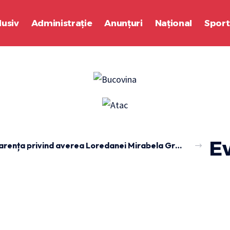
lusiv
Administrație
Anunțuri
Național
Sport
E
Transparența privind averea Loredanei Mirabela Grădinaru, soția lui Nicușor Dan, a fost publicată oficial