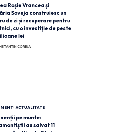
ea Roșie Vrancea și
ăria Soveja construiesc un
ru de zi și recuperare pentru
nici, cu o investiție de peste
ilioane lei
NSTANTIN CORINA
IMENT
ACTUALITATE
rvenții pe munte:
amontiștii au salvat 11