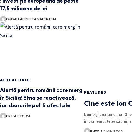
! Investiție europeană de peste
17,5 milioane de lei
DUDAU ANDREEA VALENTINA
ACTUALITATE
Alertă pentru românii care merg
FEATURED
în Sicilia! Etna se reactivează,
Cine este Ion
iar zborurile pot fi afectate
Nume și prenume: Ion Onea
ERIKA STOICA
în domeniul televiziunii,
RNEWS
1 MIN READ