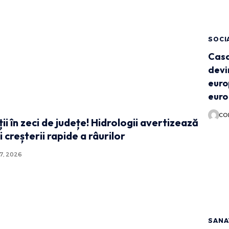
SOCI
Casa
devi
euro
euro
CO
ii în zeci de județe! Hidrologii avertizează
i creșterii rapide a râurilor
7, 2026
SANA