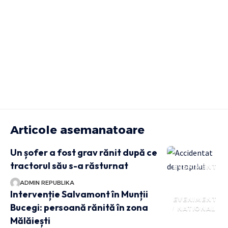
Articole asemanatoare
Un șofer a fost grav rănit după ce
tractorul său s-a răsturnat
EVENIMENT
ADMIN REPUBLIKA
Intervenție Salvamont în Munții
EVENIMENT
Bucegi: persoană rănită în zona
NATIONAL
Mălăiești