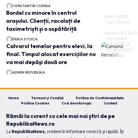
CONSTANTIN CORINA
Bordel cu minore în centrul
FEATURED
orașului. Clienții, racolați de
NATIONAL
taximetriști și o ospătăriță
ADMINISTRATI
DIVERSE
ERIKA STOICA
EDUCATIE
Calvarul temelor pentru elevi, la
EVENIMENT
final. Timpul alocat exerciţiilor nu
SOCIAL
va mai depăşi două ore
ADMIN REPUBLIKA
Home
Termeni și Condiții
Politica de Confidențialitate
Politica Cookies
Cod deontologic
Contact
Rămâi la curent cu cele mai noi știri de pe
RepublikaNews.ro
La
RepublikaNews
, credem în informare corectă și rapidă. Îți