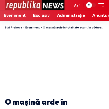
Aa
Font
Resizer
Eveniment
Exclusiv
Administrație
Anunțur
Stiri Prahova
>
Eveniment
>
O maşină arde în totalitate acum, în pădurea de la Păuleşti
O maşină arde în