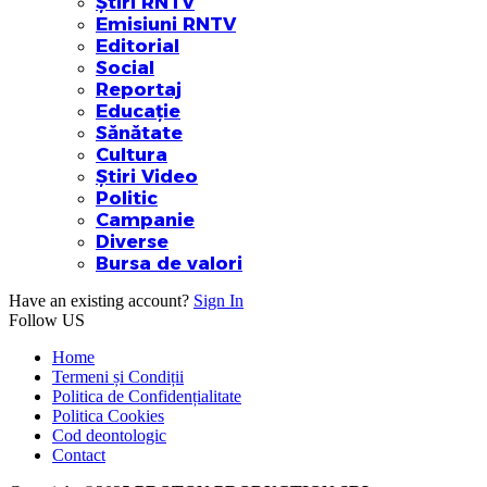
Știri RNTV
Emisiuni RNTV
Editorial
Social
Reportaj
Educație
Sănătate
Cultura
Știri Video
Politic
Campanie
Diverse
Bursa de valori
Have an existing account?
Sign In
Follow US
Home
Termeni și Condiții
Politica de Confidențialitate
Politica Cookies
Cod deontologic
Contact