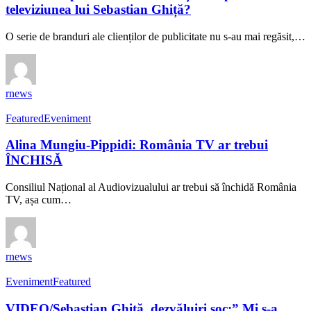
televiziunea lui Sebastian Ghiță?
O serie de branduri ale clienților de publicitate nu s-au mai regăsit,…
rnews
Featured
Eveniment
Alina Mungiu-Pippidi: România TV ar trebui
ÎNCHISĂ
Consiliul Național al Audiovizualului ar trebui să închidă România
TV, așa cum…
rnews
Eveniment
Featured
VIDEO/Sebastian Ghiţă, dezvăluiri şoc:” Mi s-a