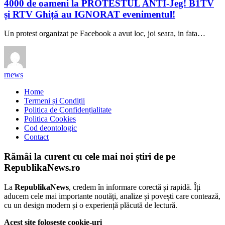
4000 de oameni la PROTESTUL ANTI-Jeg! B1TV
și RTV Ghiță au IGNORAT evenimentul!
Un protest organizat pe Facebook a avut loc, joi seara, in fata…
rnews
Home
Termeni și Condiții
Politica de Confidențialitate
Politica Cookies
Cod deontologic
Contact
Rămâi la curent cu cele mai noi știri de pe
RepublikaNews.ro
La
RepublikaNews
, credem în informare corectă și rapidă. Îți
aducem cele mai importante noutăți, analize și povești care contează,
cu un design modern și o experiență plăcută de lectură.
Acest site folosește cookie-uri