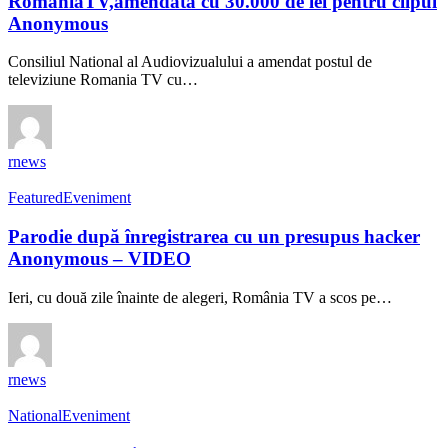
RomaniaTV,amendată cu 30.000 de lei pentru clipul
Anonymous
Consiliul National al Audiovizualului a amendat postul de
televiziune Romania TV cu…
rnews
Featured
Eveniment
Parodie după înregistrarea cu un presupus hacker
Anonymous – VIDEO
Ieri, cu două zile înainte de alegeri, România TV a scos pe…
rnews
National
Eveniment