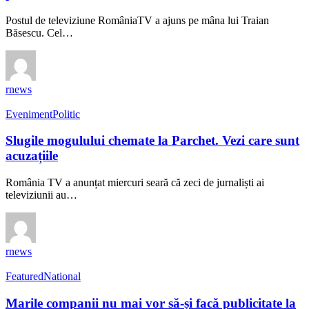
Postul de televiziune RomâniaTV a ajuns pe mâna lui Traian
Băsescu. Cel…
rnews
Eveniment
Politic
Slugile mogulului chemate la Parchet. Vezi care sunt
acuzațiile
România TV a anunțat miercuri seară că zeci de jurnaliști ai
televiziunii au…
rnews
Featured
National
Marile companii nu mai vor să-și facă publicitate la