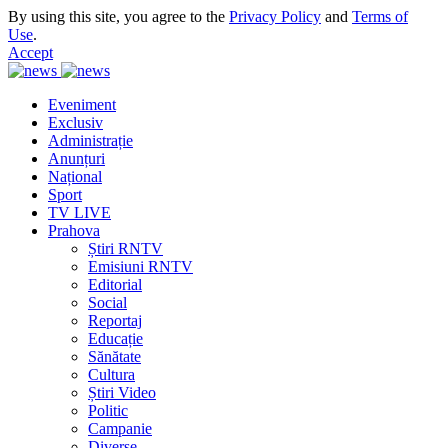
By using this site, you agree to the
Privacy Policy
and
Terms of
Use
.
Accept
Eveniment
Exclusiv
Administrație
Anunțuri
Național
Sport
TV LIVE
Prahova
Știri RNTV
Emisiuni RNTV
Editorial
Social
Reportaj
Educație
Sănătate
Cultura
Știri Video
Politic
Campanie
Diverse