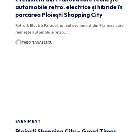
automobile retro, electrice și hibride în
parcarea Ploiești Shopping City
Retro & Electro Parade!: unicul eveniment din Prahova care
reunește automobile retro,…
THEO TĂNĂSESCU
EVENIMENT
Ploiești Shopping City – Great Times