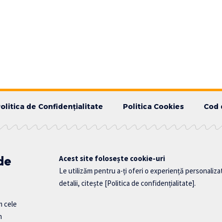
olitica de Confidențialitate
Politica Cookies
Cod 
 de
Acest site folosește cookie-uri
Le utilizăm pentru a-ți oferi o experiență personaliza
detalii, citește
[Politica de confidențialitate]
.
m cele
n