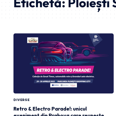
Etichetă:
Ploiești
DIVERSE
Retro & Electro Parade!: unicul
eveniment din Prahova care reunește