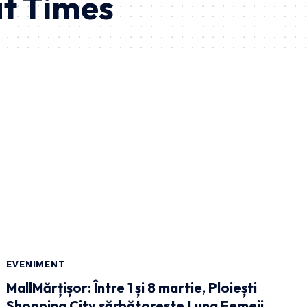
at Times
EVENIMENT
MallMărțișor: Între 1 și 8 martie, Ploiești
Shopping City sărbătorește Luna Femeii