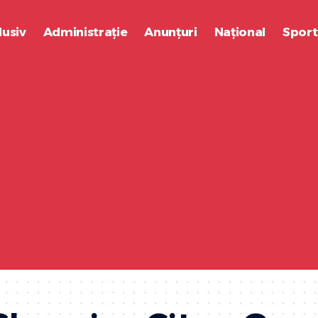
lusiv
Administrație
Anunțuri
Național
Sport