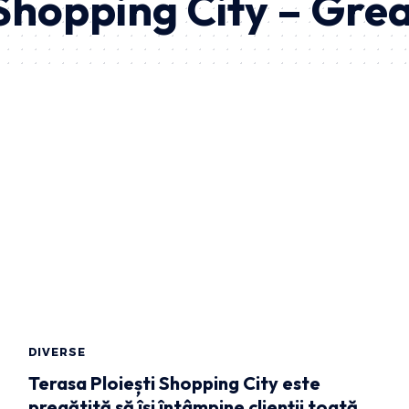
 Shopping City – Gre
DIVERSE
Terasa Ploiești Shopping City este
pregătită să își întâmpine clienții toată