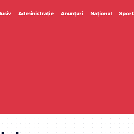
lusiv
Administrație
Anunțuri
Național
Sport