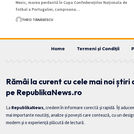
Mexic, marea perdantă în Cupa Confederațiilor Naționala de
fotbal a Portugaliei, campioana…
THEO TĂNĂSESCU
Home
Termeni și Condiții
P
Rămâi la curent cu cele mai noi știri
pe RepublikaNews.ro
La
RepublikaNews
, credem în informare corectă și rapidă. Îți aduce
mai importante noutăți, analize și povești care contează, cu un desig
modern și o experiență plăcută de lectură.