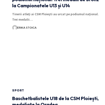
la Campionatele U13 și U14
Tinerii atleți ai CSM Ploiești au urcat pe podiumul național.
Trei medalii…
ERIKA STOICA
SPORT
Baschetbalistele U18 de la CSM Ploiești,
medaliate la Oradea