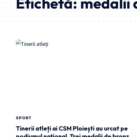
Etichetă:
medalii 
SPORT
Tinerii atleți ai CSM Ploiești au urcat pe
podiumul național. Trei medalii de bronz