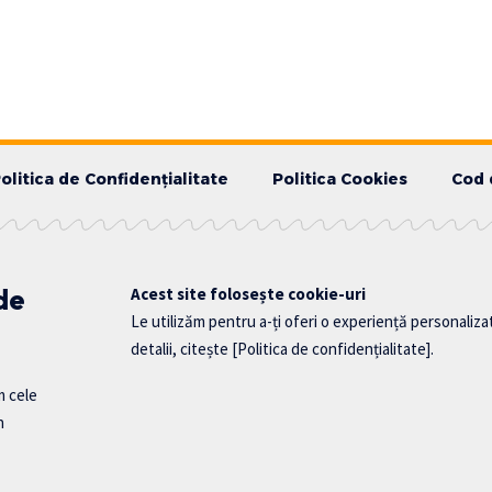
olitica de Confidențialitate
Politica Cookies
Cod 
 de
Acest site folosește cookie-uri
Le utilizăm pentru a-ți oferi o experiență personaliza
detalii, citește
[Politica de confidențialitate]
.
m cele
n