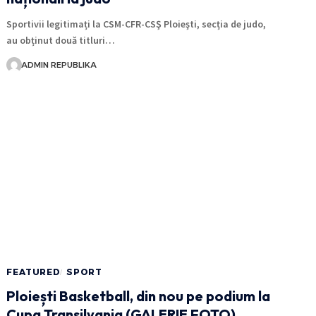
Sportivii legitimați la CSM-CFR-CSŞ Ploieşti, secția de judo,
au obținut două titluri…
ADMIN REPUBLIKA
FEATURED
SPORT
Ploiești Basketball, din nou pe podium la
Cupa Transilvania (GALERIE FOTO)