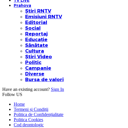
TV LIVE
Prahova
Știri RNTV
Emisiuni RNTV
Editorial
Social
Reportaj
Educație
Sănătate
Cultura
Știri Video
Politic
Campanie
Diverse
Bursa de valori
Have an existing account?
Sign In
Follow US
Home
Termeni și Condiții
Politica de Confidențialitate
Politica Cookies
Cod deontologic