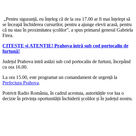
„Pentru siguranță, eu înțeleg că de la ora 17.00 ar fi mai înțelept să
se înceapă închiderea cursurilor, pentru a ajunge elevii acasă, pentru
că nu stau în proximitatea școlilor”, a spus primarul general Gabriela
Firea.
CITEȘTE și ATENȚIE! Prahova intră sub cod portocaliu de
furtună!
Județul Prahova intră astăzi sub cod portocaliu de furtuni, începând
cu ora 16.00.
La ora 15.00, este programat un comandament de urgență la
Prefectura Prahova
.
Potrivit Radio România, în cadrul acestuia, autoritățile vor lua o
decizie în privința oportunității închiderii școlilor și în județul nostru.