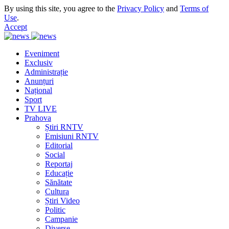
By using this site, you agree to the
Privacy Policy
and
Terms of
Use
.
Accept
Eveniment
Exclusiv
Administrație
Anunțuri
Național
Sport
TV LIVE
Prahova
Știri RNTV
Emisiuni RNTV
Editorial
Social
Reportaj
Educație
Sănătate
Cultura
Știri Video
Politic
Campanie
Diverse