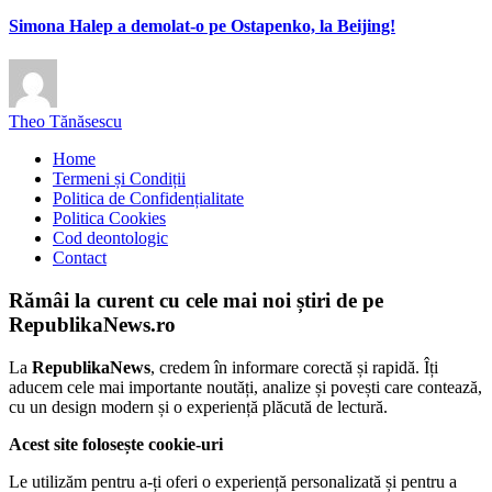
Simona Halep a demolat-o pe Ostapenko, la Beijing!
Theo Tănăsescu
Home
Termeni și Condiții
Politica de Confidențialitate
Politica Cookies
Cod deontologic
Contact
Rămâi la curent cu cele mai noi știri de pe
RepublikaNews.ro
La
RepublikaNews
, credem în informare corectă și rapidă. Îți
aducem cele mai importante noutăți, analize și povești care contează,
cu un design modern și o experiență plăcută de lectură.
Acest site folosește cookie-uri
Le utilizăm pentru a-ți oferi o experiență personalizată și pentru a