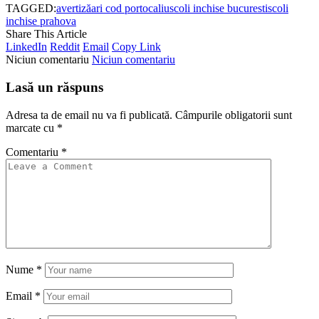
TAGGED:
avertizăari cod portocaliu
scoli inchise bucuresti
scoli
inchise prahova
Share This Article
LinkedIn
Reddit
Email
Copy Link
Niciun comentariu
Niciun comentariu
Lasă un răspuns
Adresa ta de email nu va fi publicată.
Câmpurile obligatorii sunt
marcate cu
*
Comentariu
*
Nume
*
Email
*