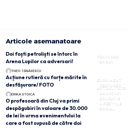
Articole asemanatoare
Doi foști petroliști se întorc în
FEATURED
Arena Lupilor ca adversari!
SPORT
THEO TĂNĂSESCU
Acțiune rutieră cu forțe mărite în
EVENIMENT
desfășurare/ FOTO
FEATURED
ACTUALITATE
ANUNȚURI
ERIKA STOICA
EDUCATIE
O profesoară din Cluj va primi
LIFESTYLE
despăgubiri în valoare de 30.000
SOCIAL
de lei în urma evenimentului la
care a fost supusă de către doi