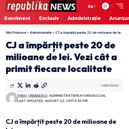
Aa
Eveniment
Exclusiv
Administrație
Anunțur
Stiri Prahova
>
Administratie
>
CJ a împărțit peste 20 de milioane de lei. Vezi cât a primit fiecare localitate
CJ a împărțit peste 20 de
milioane de lei. Vezi cât a
primit fiecare localitate
1 MIN READ
THEO TĂNĂSESCU
ADMINISTRATIE
FEATURED
SOCIAL
LAST UPDATED: AUGUST 22, 2017 5:35 PM
CJ a împărțit peste 20 de milioane de