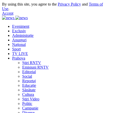
By using this site, you agree to the
Privacy Policy
and
Terms of
Use
.
Accept
Eveniment
Exclusiv
Administrație
Anunțuri
Național
Sport
TV LIVE
Prahova
Știri RNTV
Emisiuni RNTV
Editorial
Social
Reportaj
Educație
Sănătate
Cultura
Știri Video
Politic
Campanie
Diverse