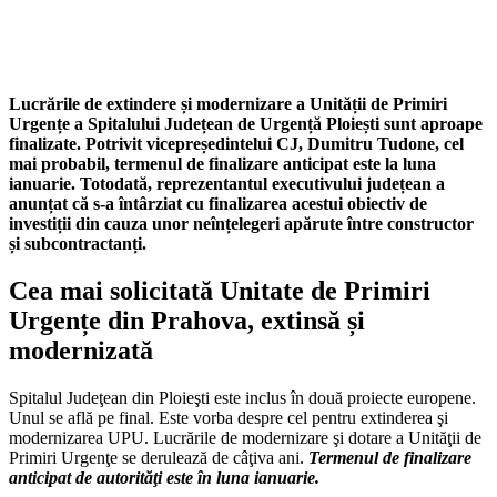
Lucrările de extindere și modernizare a Unității de Primiri
Urgențe a Spitalului Județean de Urgență Ploiești sunt aproape
finalizate. Potrivit vicepreședintelui CJ, Dumitru Tudone, cel
mai probabil, termenul de finalizare anticipat este la luna
ianuarie. Totodată, reprezentantul executivului județean a
anunțat că s-a întârziat cu finalizarea acestui obiectiv de
investiții din cauza unor neînțelegeri apărute între constructor
și subcontractanți.
Cea mai solicitată Unitate de Primiri
Urgențe din Prahova, extinsă și
modernizată
Spitalul Judeţean din Ploieşti este inclus în două proiecte europene.
Unul se află pe final. Este vorba despre cel pentru extinderea şi
modernizarea UPU. Lucrările de modernizare şi dotare a Unităţii de
Primiri Urgenţe se derulează de câţiva ani.
Termenul de finalizare
anticipat de autorităţi este în luna ianuarie.