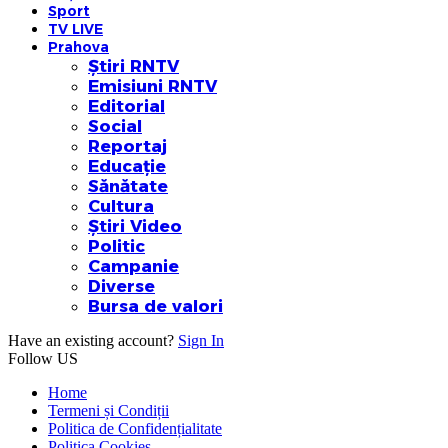
Sport
TV LIVE
Prahova
Știri RNTV
Emisiuni RNTV
Editorial
Social
Reportaj
Educație
Sănătate
Cultura
Știri Video
Politic
Campanie
Diverse
Bursa de valori
Have an existing account?
Sign In
Follow US
Home
Termeni și Condiții
Politica de Confidențialitate
Politica Cookies