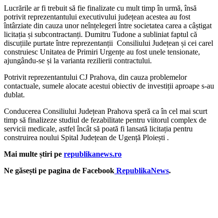
Lucrările ar fi trebuit să fie finalizate cu mult timp în urmă, însă
potrivit reprezentantului executivului județean acestea au fost
întârziate din cauza unor neînțelegeri între societatea carea a câștigat
licitația și subcontractanți. Dumitru Tudone a subliniat faptul că
discuțiile purtate între reprezentanții Consiliului Județean și cei carel
construiesc Unitatea de Primiri Urgențe au fost unele tensionate,
ajungându-se și la varianta rezilierii contractului.
Potrivit reprezentantului CJ Prahova, din cauza problemelor
contactuale, sumele alocate acestui obiectiv de investiții aproape s-au
dublat.
Conducerea Consiliului Județean Prahova speră ca în cel mai scurt
timp să finalizeze studiul de fezabilitate pentru viitorul complex de
servicii medicale, astfel încât să poată fi lansată licitația pentru
construirea noului Spital Județean de Ugență Ploiești .
Mai multe știri pe
republikanews.ro
Ne găsești pe pagina de Facebook
RepublikaNews
.