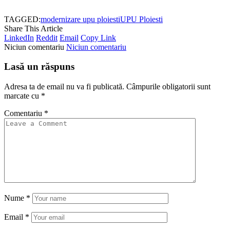
TAGGED:
modernizare upu ploiesti
UPU Ploiesti
Share This Article
LinkedIn
Reddit
Email
Copy Link
Niciun comentariu
Niciun comentariu
Lasă un răspuns
Adresa ta de email nu va fi publicată.
Câmpurile obligatorii sunt
marcate cu
*
Comentariu
*
Nume
*
Email
*