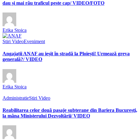
dau și mai rău traficul peste cap/ VIDEO/FOTO
Erika Stoica
Stiri Video
Eveniment
Angajații ANAF au ieșit în stradă la Ploiești! Urmează greva
generală?/ VIDEO
Erika Stoica
Administratie
Stiri Video
Reabilitarea celor două pasaje subterane din Bariera București,
la mâna Ministerului Dezvoltării/ VIDEO