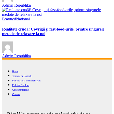
Admin Republika
Featured
National
Realitate crudă! Covrigii și fast-food-urile, printre singurele
metode de relaxare la noi
Admin Republika
Home
Termeni și Condiții
Politica de Confidențialitate
Politica Cookies
Cod deontologic
Contact
Rămâi la curent cu cele mai noi știri de pe