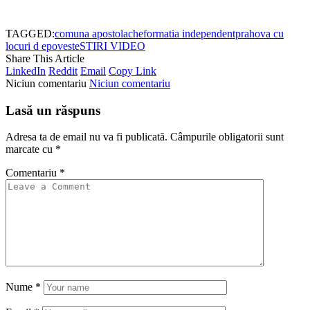
TAGGED:
comuna apostolache
formatia independent
prahova cu
locuri d epoveste
STIRI VIDEO
Share This Article
LinkedIn
Reddit
Email
Copy Link
Niciun comentariu
Niciun comentariu
Lasă un răspuns
Adresa ta de email nu va fi publicată.
Câmpurile obligatorii sunt
marcate cu
*
Comentariu
*
Nume
*