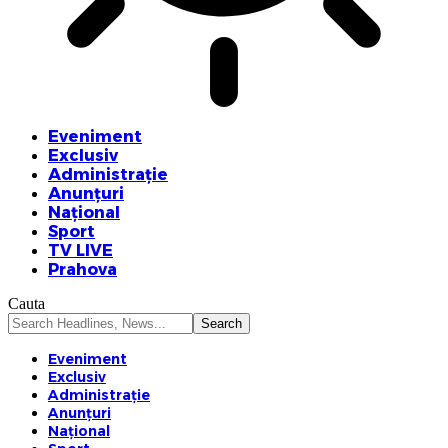
Eveniment
Exclusiv
Administrație
Anunțuri
Național
Sport
TV LIVE
Prahova
Cauta
Eveniment
Exclusiv
Administrație
Anunțuri
Național