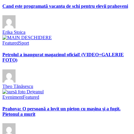
Cand este programată vacanța de schi pentru elevii prahoveni
Erika Stoica
Featured
Sport
Petrolul a inaugurat magazinul oficial! (VIDEO+GALERIE
FOTO)
Theo Tănăsescu
Eveniment
Featured
Prahova: O persoană a lovit un pieton cu maşina şi a fugit.
Pietonul a murit