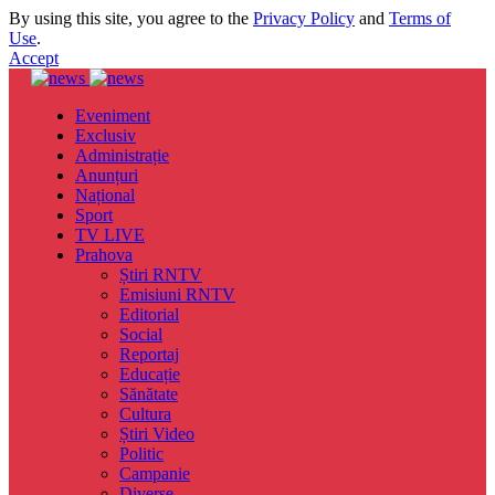
By using this site, you agree to the
Privacy Policy
and
Terms of
Use
.
Accept
Eveniment
Exclusiv
Administrație
Anunțuri
Național
Sport
TV LIVE
Prahova
Știri RNTV
Emisiuni RNTV
Editorial
Social
Reportaj
Educație
Sănătate
Cultura
Știri Video
Politic
Campanie
Diverse