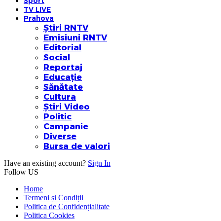
Sport
TV LIVE
Prahova
Știri RNTV
Emisiuni RNTV
Editorial
Social
Reportaj
Educație
Sănătate
Cultura
Știri Video
Politic
Campanie
Diverse
Bursa de valori
Have an existing account?
Sign In
Follow US
Home
Termeni și Condiții
Politica de Confidențialitate
Politica Cookies