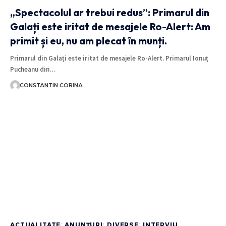
„Spectacolul ar trebui redus”: Primarul din
Galați este iritat de mesajele Ro-Alert: Am
primit și eu, nu am plecat în munți.
Primarul din Galați este iritat de mesajele Ro-Alert. Primarul Ionuț
Pucheanu din…
CONSTANTIN CORINA
ACTUALITATE
ANUNȚURI
DIVERSE
INTERVIU