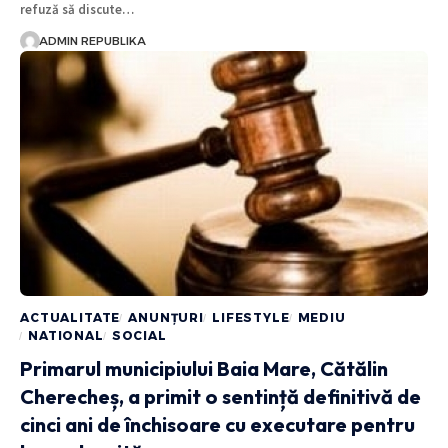
refuză să discute…
ADMIN REPUBLIKA
ACTUALITATE
ANUNȚURI
LIFESTYLE
MEDIU
NATIONAL
SOCIAL
Primarul municipiului Baia Mare, Cătălin
Cherecheș, a primit o sentință definitivă de
cinci ani de închisoare cu executare pentru