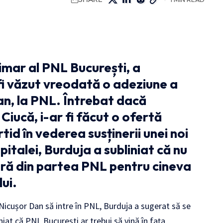
rimar al PNL București, a
 fi văzut vreodată o adeziune a
an, la PNL. Întrebat dacă
 Ciucă, i-ar fi făcut o ofertă
tid în vederea susținerii unei noi
italei, Burduja a subliniat că nu
ră din partea PNL pentru cineva
ui.
Nicușor Dan să intre în PNL, Burduja a sugerat să se
niat că PNL București ar trebui să vină în fața