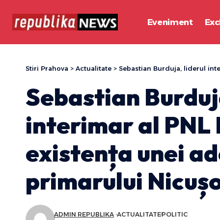
Eveniment
Exc
Stiri Prahova
>
Actualitate
>
Sebastian Burduja, liderul interimar al
Sebastian Burduja
interimar al PNL
existența unei ad
primarului Nicuș
ADMIN REPUBLIKA
ACTUALITATE
POLITIC