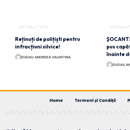
ACTUALITATE
ACTUALI
Reținuți de polițiști pentru
ŞOCANT: O
infracțiuni silvice!
pus capăt
înainte 
DUDAU ANDREEA VALENTINA
DUDAU AN
Home
Termeni și Condiții
P