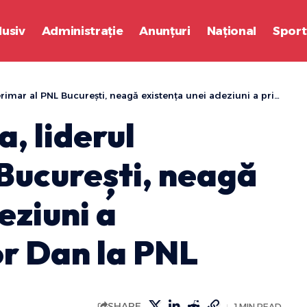
lusiv
Administrație
Anunțuri
Național
Sport
 PNL București, neagă existența unei adeziuni a primarului Nicușor Dan la PNL
, liderul
 București, neagă
eziuni a
or Dan la PNL
SHARE
1 MIN READ