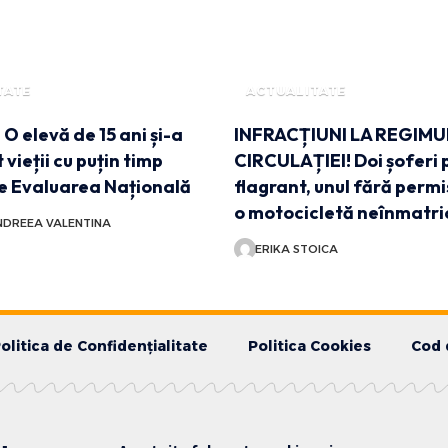
TATE
ACTUALITATE
 elevă de 15 ani și-a
INFRACȚIUNI LA REGIMU
 vieții cu puțin timp
CIRCULAȚIEI! Doi șoferi p
de Evaluarea Națională
flagrant, unul fără permis
o motocicletă neînmatri
DREEA VALENTINA
ERIKA STOICA
olitica de Confidențialitate
Politica Cookies
Cod 