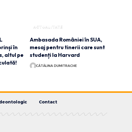
ACTUALITATE
L
Ambasada României în SUA,
rinși în
mesaj pentru tinerii care sunt
, altul pe
studenți la Harvard
culată!
CĂTĂLINA DUMITRACHE
deontologic
Contact