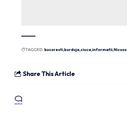
TAGGED:
bucuresti
burduja
ciuca
informatii
Nicuso
Share This Article