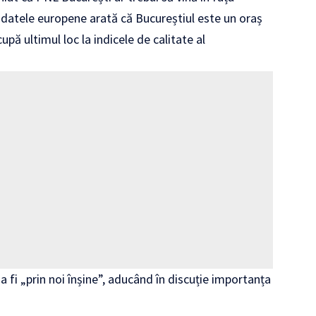
 datele europene arată că Bucureștiul este un oraș
pă ultimul loc la indicele de calitate al
a fi „prin noi înșine”, aducând în discuție importanța