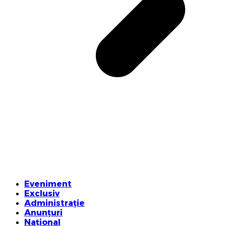
Eveniment
Exclusiv
Administrație
Anunțuri
Național