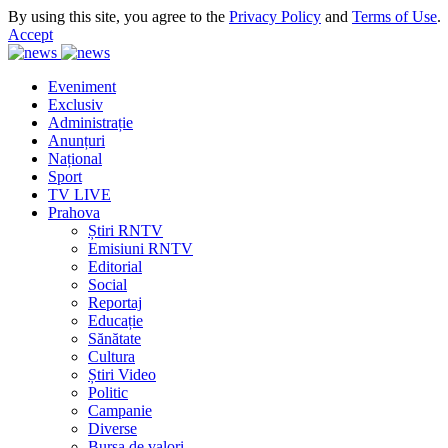
By using this site, you agree to the
Privacy Policy
and
Terms of Use
.
Accept
Eveniment
Exclusiv
Administrație
Anunțuri
Național
Sport
TV LIVE
Prahova
Știri RNTV
Emisiuni RNTV
Editorial
Social
Reportaj
Educație
Sănătate
Cultura
Știri Video
Politic
Campanie
Diverse
Bursa de valori