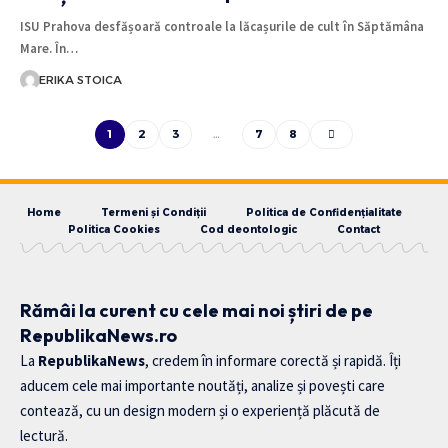
ISU Prahova desfășoară controale la lăcașurile de cult în Săptămâna
Mare. În…
ERIKA STOICA
1
2
3
…
7
8
Home
Termeni și Condiții
Politica de Confidențialitate
Politica Cookies
Cod deontologic
Contact
Rămâi la curent cu cele mai noi știri de pe
RepublikaNews.ro
La
RepublikaNews
, credem în informare corectă și rapidă. Îți
aducem cele mai importante noutăți, analize și povești care
contează, cu un design modern și o experiență plăcută de
lectură.