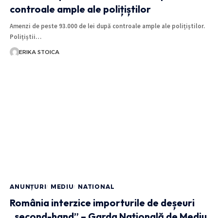
controale ample ale polițiștilor
Amenzi de peste 93.000 de lei după controale ample ale polițiștilor.
Polițiștii…
ERIKA STOICA
ANUNȚURI
MEDIU
NATIONAL
România interzice importurile de deșeuri
„second-hand” – Garda Națională de Mediu