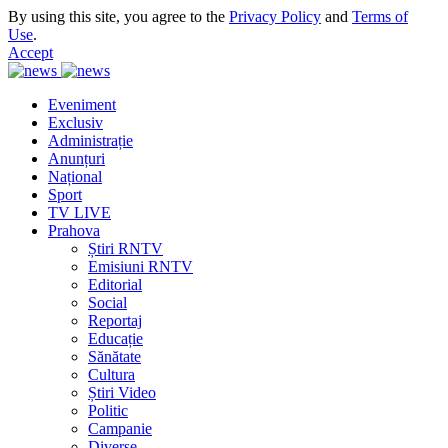
By using this site, you agree to the
Privacy Policy
and
Terms of
Use
.
Accept
Eveniment
Exclusiv
Administrație
Anunțuri
Național
Sport
TV LIVE
Prahova
Știri RNTV
Emisiuni RNTV
Editorial
Social
Reportaj
Educație
Sănătate
Cultura
Știri Video
Politic
Campanie
Diverse