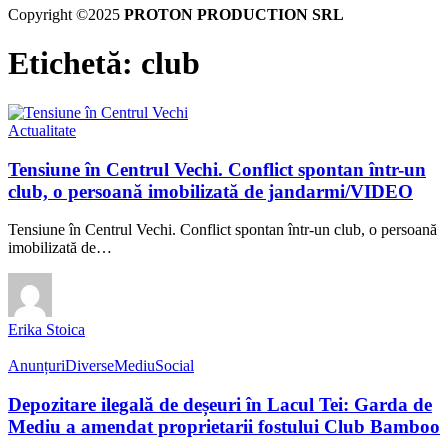
Copyright ©2025
PROTON PRODUCTION SRL
Etichetă:
club
Actualitate
Tensiune în Centrul Vechi. Conflict spontan într-un
club, o persoană imobilizată de jandarmi/VIDEO
Tensiune în Centrul Vechi. Conflict spontan într-un club, o persoană
imobilizată de…
Erika Stoica
Anunțuri
Diverse
Mediu
Social
Depozitare ilegală de deșeuri în Lacul Tei: Garda de
Mediu a amendat proprietarii fostului Club Bamboo