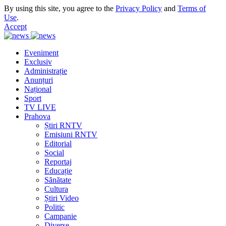
By using this site, you agree to the
Privacy Policy
and
Terms of
Use
.
Accept
Eveniment
Exclusiv
Administrație
Anunțuri
Național
Sport
TV LIVE
Prahova
Știri RNTV
Emisiuni RNTV
Editorial
Social
Reportaj
Educație
Sănătate
Cultura
Știri Video
Politic
Campanie
Diverse