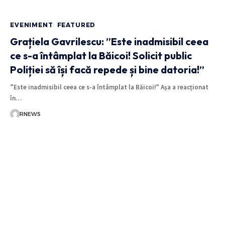
EVENIMENT
FEATURED
Grațiela Gavrilescu: ”Este inadmisibil ceea
ce s-a întâmplat la Băicoi! Solicit public
Poliției să își facă repede și bine datoria!”
”Este inadmisibil ceea ce s-a întâmplat la Băicoi!” Așa a reacționat
în…
RNEWS