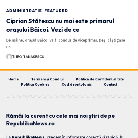
ADMINISTRATIE
FEATURED
Ciprian Stătescu nu mai este primarul
oraşului Băicoi. Vezi de ce
De mâine, oraşul Băicoi va fi condus de viceprimar. Deşi câştigase
un…
THEO TĂNĂSESCU
Home
Termeni și Condiții
Politica de Confidențialitate
Politica Cookies
Cod deontologic
Contact
Rămâi la curent cu cele mai noi știri de pe
RepublikaNews.ro
La
RepublikaNews
, credem în informare corectă și rapidă. Îți