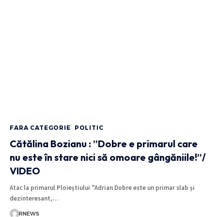
FARA CATEGORIE
POLITIC
Cătălina Bozianu : ”Dobre e primarul care
nu este în stare nici să omoare gângăniile!”/
VIDEO
Atac la primarul Ploieștiului ”Adrian Dobre este un primar slab și
dezinteresant,…
RNEWS