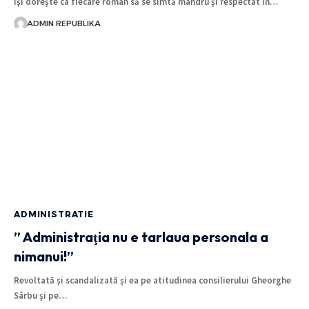
Îşi doreşte ca fiecare român să se simtă mândru şi respectat în…
ADMIN REPUBLIKA
ADMINISTRATIE
” Administraţia nu e tarlaua personala a
nimanui!”
Revoltată şi scandalizată şi ea pe atitudinea consilierului Gheorghe
Sârbu şi pe…