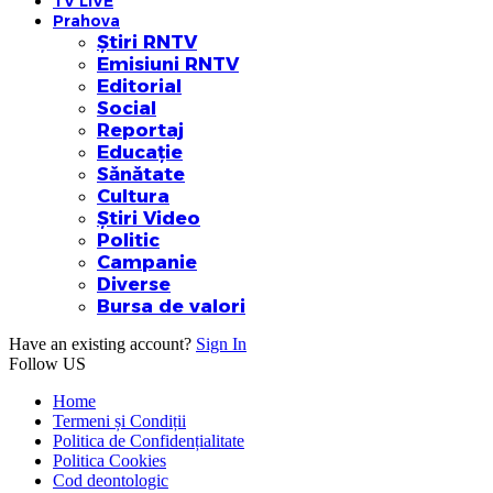
TV LIVE
Prahova
Știri RNTV
Emisiuni RNTV
Editorial
Social
Reportaj
Educație
Sănătate
Cultura
Știri Video
Politic
Campanie
Diverse
Bursa de valori
Have an existing account?
Sign In
Follow US
Home
Termeni și Condiții
Politica de Confidențialitate
Politica Cookies
Cod deontologic