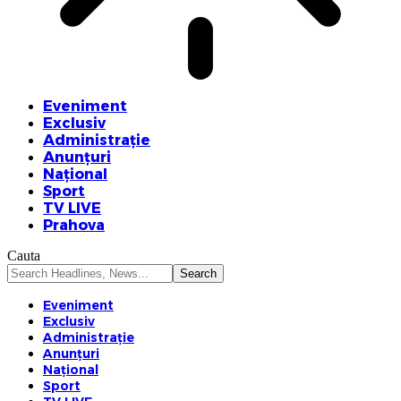
Eveniment
Exclusiv
Administrație
Anunțuri
Național
Sport
TV LIVE
Prahova
Cauta
Eveniment
Exclusiv
Administrație
Anunțuri
Național
Sport