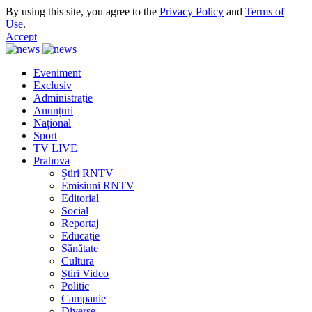
By using this site, you agree to the
Privacy Policy
and
Terms of
Use
.
Accept
Eveniment
Exclusiv
Administrație
Anunțuri
Național
Sport
TV LIVE
Prahova
Știri RNTV
Emisiuni RNTV
Editorial
Social
Reportaj
Educație
Sănătate
Cultura
Știri Video
Politic
Campanie
Diverse