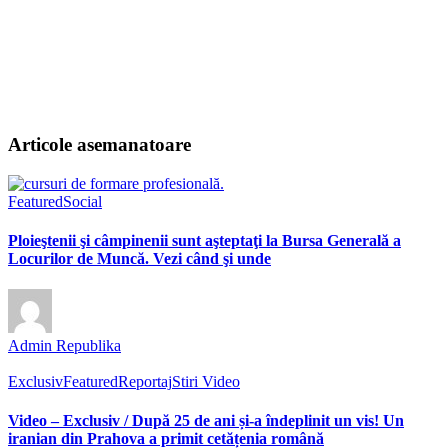
Articole asemanatoare
Featured
Social
Ploieştenii şi câmpinenii sunt aşteptaţi la Bursa Generală a
Locurilor de Muncă. Vezi când şi unde
Admin Republika
Exclusiv
Featured
Reportaj
Stiri Video
Video – Exclusiv / După 25 de ani și-a îndeplinit un vis! Un
iranian din Prahova a primit cetățenia română