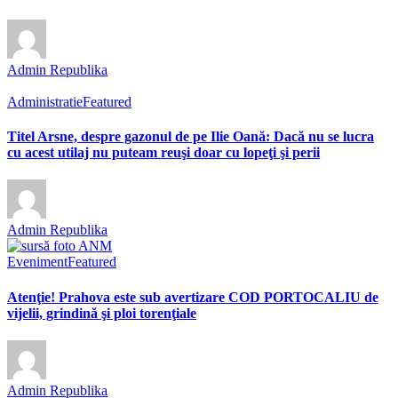
Admin Republika
Administratie
Featured
Titel Arsne, despre gazonul de pe Ilie Oană: Dacă nu se lucra
cu acest utilaj nu puteam reuşi doar cu lopeţi şi perii
Admin Republika
Eveniment
Featured
Atenţie! Prahova este sub avertizare COD PORTOCALIU de
vijelii, grindină şi ploi torenţiale
Admin Republika