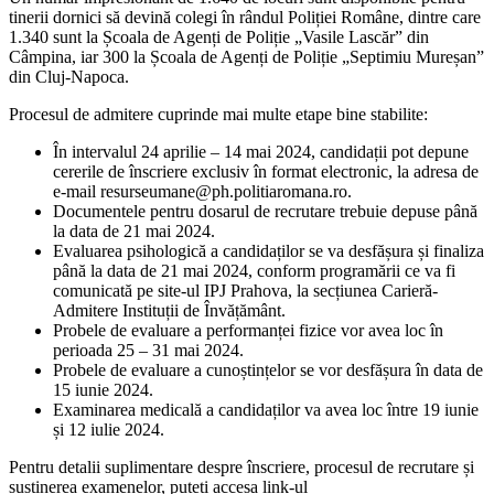
tinerii dornici să devină colegi în rândul Poliției Române, dintre care
1.340 sunt la Școala de Agenți de Poliție „Vasile Lascăr” din
Câmpina, iar 300 la Școala de Agenți de Poliție „Septimiu Mureșan”
din Cluj-Napoca.
Procesul de admitere cuprinde mai multe etape bine stabilite:
În intervalul 24 aprilie – 14 mai 2024, candidații pot depune
cererile de înscriere exclusiv în format electronic, la adresa de
e-mail
resurseumane@ph.politiaromana.ro
.
Documentele pentru dosarul de recrutare trebuie depuse până
la data de 21 mai 2024.
Evaluarea psihologică a candidaților se va desfășura și finaliza
până la data de 21 mai 2024, conform programării ce va fi
comunicată pe site-ul IPJ Prahova, la secțiunea Carieră-
Admitere Instituții de Învățământ.
Probele de evaluare a performanței fizice vor avea loc în
perioada 25 – 31 mai 2024.
Probele de evaluare a cunoștințelor se vor desfășura în data de
15 iunie 2024.
Examinarea medicală a candidaților va avea loc între 19 iunie
și 12 iulie 2024.
Pentru detalii suplimentare despre înscriere, procesul de recrutare și
susținerea examenelor, puteți accesa link-ul