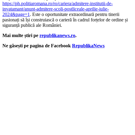
https://ph.politiaromana.ro/ro/cariera/admitere-institutii-de-
invatamant/anunt-admitere-scoli-postliceale-aprilie-iulie-
2024&page=1
. Este o oportunitate extraordinară pentru tinerii
pasionați să își construiască o carieră în cadrul forțelor de ordine și
siguranță publică ale României.
Mai multe știri pe
republikanews.ro
.
Ne găsești pe pagina de Facebook
RepublikaNews