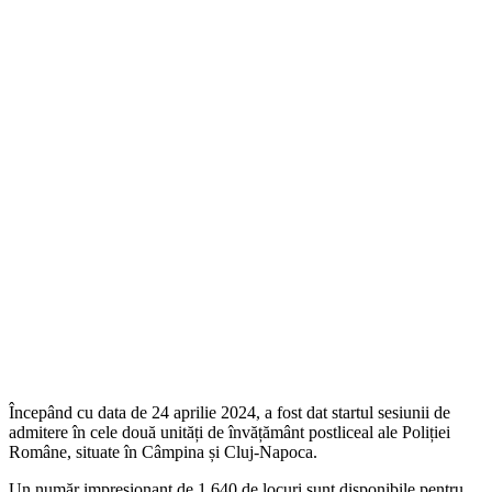
Începând cu data de 24 aprilie 2024, a fost dat startul sesiunii de
admitere în cele două unități de învățământ postliceal ale Poliției
Române, situate în Câmpina și Cluj-Napoca.
Un număr impresionant de 1.640 de locuri sunt disponibile pentru