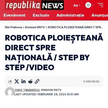
Aa
Eveniment
Exclusiv
Administrație
Anunțur
Stiri Prahova
>
Emisiuni RNTV
>
ROBOTICA PLOIEȘTEANĂ DIRECT SPRE NAȚIONALĂ / STEP BY STEP /VIDEO
ROBOTICA PLOIEȘTEANĂ
DIRECT SPRE
NAȚIONALĂ / STEP BY
STEP /VIDEO
0 MIN READ
THEO TĂNĂSESCU
EMISIUNI RNTV
LAST UPDATED: FEBRUARIE 26, 2024 10:51 AM