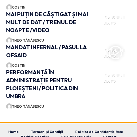
COSTIN
MAI PUȚIN DE CÂȘTIGAT ȘI MAI
EMISIUNI
MULT DE DAT / TRENUL DE
RNTV
NOAPTE /VIDEO
THEO TĂNĂSESCU
MANDAT INFERNAL / PASUL LA
EMISIUNI
OFSAID
RNTV
COSTIN
PERFORMANȚĂ ÎN
EMISIUNI
ADMINISTRAȚIE PENTRU
RNTV
PLOIEȘTENI / POLITICA DIN
UMBRA
THEO TĂNĂSESCU
Home
Termeni și Condiții
Politica de Confidențialitate