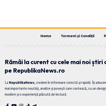
Home
Termeni și Condiții
P
Rămâi la curent cu cele mai noi știri
pe RepublikaNews.ro
La
RepublikaNews
, credem în informare corectă și rapidă. Îți aduce
mai importante noutăți, analize și povești care contează, cu un desig
modern și o experiență plăcută de lectură.