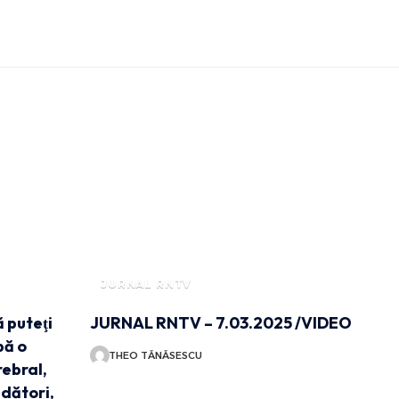
JURNAL RNTV
 puteţi
JURNAL RNTV – 7.03.2025 /VIDEO
pă o
THEO TĂNĂSESCU
ebral,
bdători,