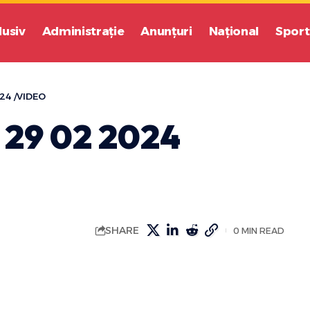
lusiv
Administrație
Anunțuri
Național
Sport
24 /VIDEO
 29 02 2024
SHARE
0 MIN READ