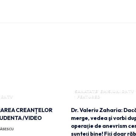
SANATATE
EMISIUNI RNTV
 RNTV
FEATURED
AREA CREANȚELOR
Dr. Valeriu Zaharia: Dacă
RUDENTA /VIDEO
merge, vedea şi vorbi du
operaţie de anevrism cer
ĂSESCU
sunteţi bine! Fiţi doar ră