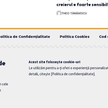
creierul e foarte sensibi
THEO TĂNĂSESCU
olitica de Confidențialitate
Politica Cookies
Cod 
 de
Acest site folosește cookie-uri
Le utilizăm pentru a-ți oferi o experiență personaliza
detalii, citește
[Politica de confidențialitate]
.
m cele
n