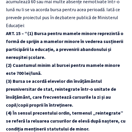
acumulează 60 sau mai multe absențe nemotivate într-o
lună nu li se va acorda bursa pentru acea perioadă. Iată ce
prevede proiectul pus în dezbatere publică de Ministerul
Educației:
ART. 15 – “(1) Bursa pentru mamele minore reprezintă o
formă de sprijin a mamelor minore în vederea susținerii
participării la educație, a prevenirii abandonului și
nereușitei școlare.
(2) Cuantumul minim al bursei pentru mamele minore
este 700 lei/lună.
(3) Bursa se acordă elevelor din învățământul
preuniversitar de stat, reintegrate într-o unitate de
învăţământ, care frecventează cursurile la zi și au
copil/copii proprii în întreținere.
(4) În sensul prezentului ordin, termenul „reintegrate”
se referă la reluarea cursurilor de elevă după naștere, cu
condiția menținerii statutului de minor.