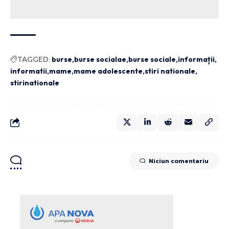
TAGGED:
burse
burse socialae
burse sociale
informații
informatii
mame
mame adolescente
stiri nationale
stirinationale
Niciun comentariu