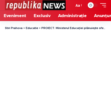
Aa
Eveniment
Exclusiv
Administrație
Anunțur
Stiri Prahova
>
Educatie
>
PROIECT: Ministerul Educației plănuiește oferirea unor burse de cel puțin 700 de lei pe lună pentru mamele minore