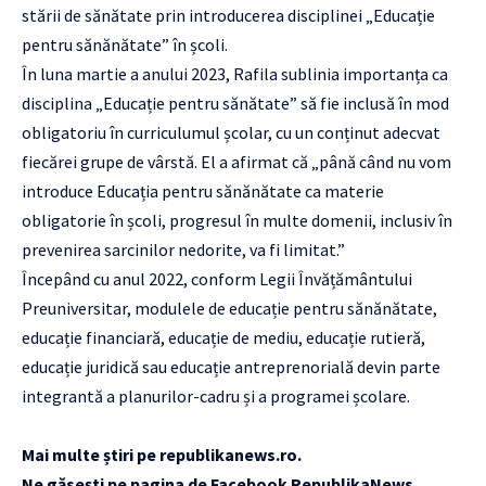
stării de sănătate prin introducerea disciplinei „Educație
pentru sănănătate” în școli.
În luna martie a anului 2023, Rafila sublinia importanța ca
disciplina „Educație pentru sănătate” să fie inclusă în mod
obligatoriu în curriculumul școlar, cu un conținut adecvat
fiecărei grupe de vârstă. El a afirmat că „până când nu vom
introduce Educația pentru sănănătate ca materie
obligatorie în școli, progresul în multe domenii, inclusiv în
prevenirea sarcinilor nedorite, va fi limitat.”
Începând cu anul 2022, conform Legii Învățământului
Preuniversitar, modulele de educație pentru sănănătate,
educație financiară, educație de mediu, educație rutieră,
educație juridică sau educație antreprenorială devin parte
integrantă a planurilor-cadru și a programei școlare.
Mai multe știri pe
republikanews.ro
.
Ne găsești pe pagina de Facebook
RepublikaNews
.