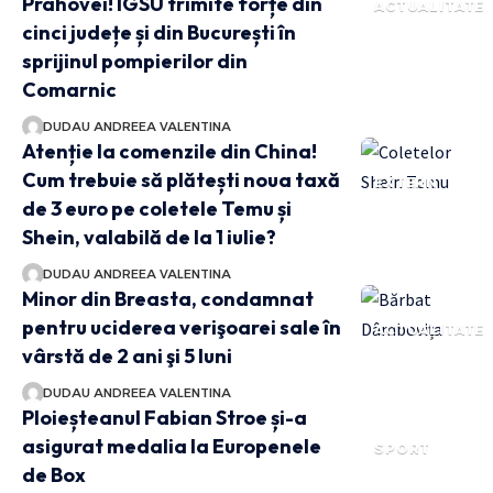
Prahovei! IGSU trimite forțe din
ACTUALITATE
cinci județe și din București în
sprijinul pompierilor din
Comarnic
DUDAU ANDREEA VALENTINA
Atenție la comenzile din China!
Cum trebuie să plătești noua taxă
EXTERN
de 3 euro pe coletele Temu și
Shein, valabilă de la 1 iulie?
DUDAU ANDREEA VALENTINA
Minor din Breasta, condamnat
pentru uciderea verişoarei sale în
ACTUALITATE
vârstă de 2 ani şi 5 luni
DUDAU ANDREEA VALENTINA
Ploieșteanul Fabian Stroe și-a
asigurat medalia la Europenele
SPORT
de Box