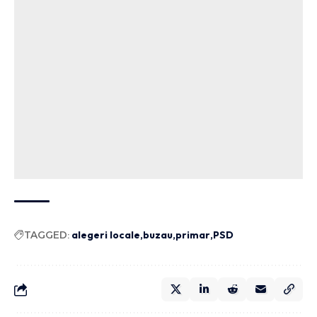
TAGGED:
alegeri locale
buzau
primar
PSD