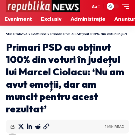
Aa
Eveniment
Exclusiv
Administrație
Anunțur
Stiri Prahova
>
Featured
>
Primari PSD au obținut 100% din voturi în județul lui Marcel Ciolacu: ‘Nu am avut emoții, dar am muncit pentru acest rezultat’
Primari PSD au obținut
100% din voturi în județul
lui Marcel Ciolacu: ‘Nu am
avut emoții, dar am
muncit pentru acest
rezultat’
1 MIN READ