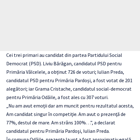
Cei trei primari au candidat din partea Partidului Social
Democrat (PSD). Liviu Bărăgan, candidatul PSD pentru
Primăria Vâlcelele, a obținut 726 de voturi; Iulian Preda,
candidatul PSD pentru Primăria Pardoși, a fost votat de 201
alegători; iar Grama Cristache, candidatul social-democrat
pentru Primăria Odăile, a fost ales cu 307 voturi.
„Nu am avut emoţii dar am muncit pentru rezultatul acesta,
Am candidat singur în competiţie. Am avut o prezenţă de
77%, destul de mare. Am strâns 100%…”, a declarat
candidatul pentru Primăria Pardoşi, Iulian Preda.
În comuna Odăile, prezenţa la vot a fost aproximativ egală