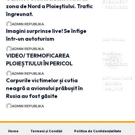
EVENIMENT
zona de Nord a Ploieştiului. Trafic
FEATURED
îngreunat.
ADMIN REPUBLIKA
Imagini surprinse live! Se înfige
într-un autoturism
NATIONAL
ADMIN REPUBLIKA
EMISIUNI
VIDEO/ TERMOFICAREA
RNTV
PLOIEȘTIULUI ÎN PERICOL
FEATURED
ADMIN REPUBLIKA
ACTUALITATE
Corpurile victimelor și cutia
EXTERN
neagră a avionului prăbușit în
POLITIC
Rusia au fost găsite
ADMIN REPUBLIKA
Home
Termeni și Condiții
Politica de Confidențialitate