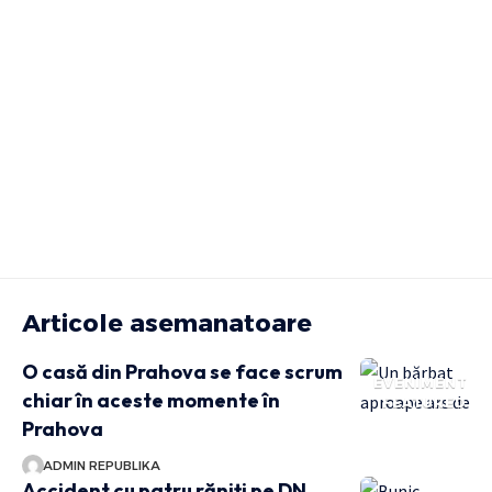
Articole asemanatoare
O casă din Prahova se face scrum
EVENIMENT
chiar în aceste momente în
FEATURED
Prahova
ADMIN REPUBLIKA
Accident cu patru răniți pe DN