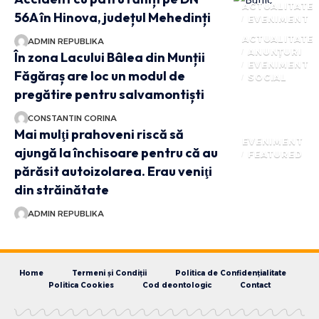
ACTUALITATE
56A în Hinova, județul Mehedinți
EVENIMENT
ACTUALITATE
ADMIN REPUBLIKA
ANUNȚURI
În zona Lacului Bâlea din Munții
EVENIMENT
Făgăraș are loc un modul de
SOCIAL
pregătire pentru salvamontiști
CONSTANTIN CORINA
Mai mulţi prahoveni riscă să
EVENIMENT
ajungă la închisoare pentru că au
FEATURED
părăsit autoizolarea. Erau veniţi
din străinătate
ADMIN REPUBLIKA
Home
Termeni și Condiții
Politica de Confidențialitate
Politica Cookies
Cod deontologic
Contact