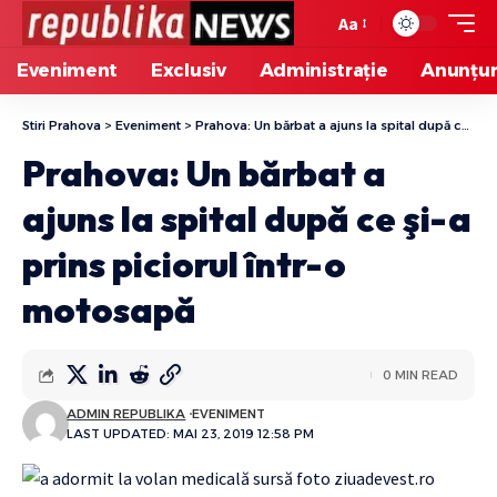
Aa
Eveniment
Exclusiv
Administrație
Anunțur
Stiri Prahova
>
Eveniment
>
Prahova: Un bărbat a ajuns la spital după ce şi-a prins piciorul într-o motosapă
Prahova: Un bărbat a
ajuns la spital după ce şi-a
prins piciorul într-o
motosapă
0 MIN READ
ADMIN REPUBLIKA
EVENIMENT
LAST UPDATED: MAI 23, 2019 12:58 PM