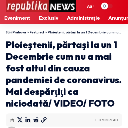
Aa
Eveniment
Exclusiv
Administrație
Anunțur
Stiri Prahova
>
Featured
>
Ploieştenii, părtaşi la un 1 Decembrie cum nu a mai fost altul din cauza pandemiei de coronavirus. Mai despărţiţi ca niciodată/ VIDEO/ FOTO
Ploieştenii, părtaşi la un 1
Decembrie cum nu a mai
fost altul din cauza
pandemiei de coronavirus.
Mai despărţiţi ca
niciodată/ VIDEO/ FOTO
0 MIN READ