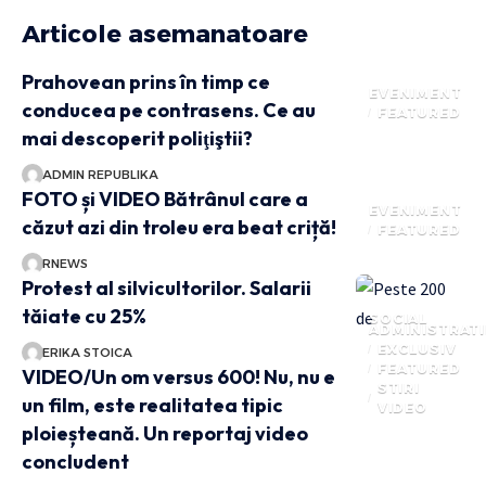
Articole asemanatoare
Prahovean prins în timp ce
EVENIMENT
conducea pe contrasens. Ce au
FEATURED
mai descoperit poliţiştii?
ADMIN REPUBLIKA
FOTO și VIDEO Bătrânul care a
EVENIMENT
căzut azi din troleu era beat criță!
FEATURED
RNEWS
Protest al silvicultorilor. Salarii
tăiate cu 25%
SOCIAL
ADMINISTRATI
EXCLUSIV
ERIKA STOICA
FEATURED
VIDEO/Un om versus 600! Nu, nu e
STIRI
un film, este realitatea tipic
VIDEO
ploieșteană. Un reportaj video
concludent