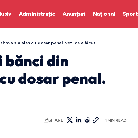
lusiv
Administrație
Anunțuri
Național
Sport
ahova s-a ales cu dosar penal. Vezi ce a făcut
 bănci din
cu dosar penal.
SHARE
1 MIN READ