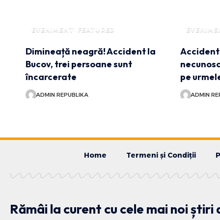
EVENIMENT
FEATURED
EVENIME
Dimineață neagră! Accident la
Accident 
Bucov, trei persoane sunt
necunoscu
încarcerate
pe urmele
ADMIN REPUBLIKA
ADMIN RE
Home
Termeni și Condiții
P
Rămâi la curent cu cele mai noi știri