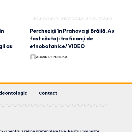
EVENIMENT
FEATURED
STIRI VIDEO
în
Percheziţii în Prahova şi Brăilă. Au
fost căutaţi traficanţi de
gii au
etnobotanice/ VIDEO
ADMIN REPUBLIKA
deontologic
Contact
tă și pentru a reține preferințele tale. Pentru mai multe