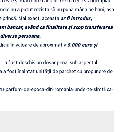
ia este şi mai mare când lucrezi cu ei. I s-a întmplat
emeie nu a putut rezista să nu pună mâna pe bani, aşa
ie prinsă. Mai exact, aceasta
ar fi introdus,
em bancar, având ca finalitate şi scop transferarea
e diverse persoane.
udiciu în valoare de aproximativ
6.000 euro și
e. I-a fost deschis un dosar penal sub aspectul
a a fost înaintat unităţii de parchet cu propunere de
-cu-parfum-de-epoca-din-romania-unde-te-simti-ca-