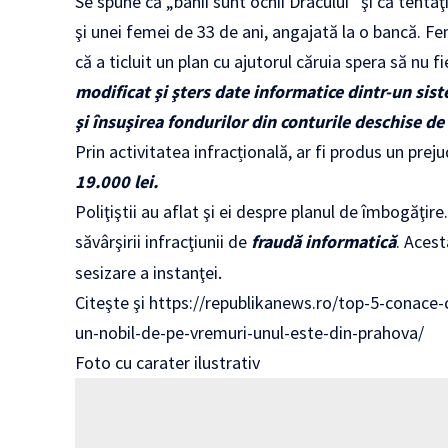
Se spune că „banii sunt ochii Dracului” şi că tentaţ
şi unei femei de 33 de ani, angajată la o bancă. F
că a ticluit un plan cu ajutorul căruia spera să nu f
modificat şi şters date informatice dintr-un sist
şi însuşirea fondurilor din conturile deschise d
Prin activitatea infracțională, ar fi produs un prej
19.000 lei.
Poliţiştii au aflat şi ei despre planul de îmbogăţir
săvârşirii infracţiunii de
fraudă informatică
. Acest
sesizare a instanţei
.
Citeşte şi
https://republikanews.ro/top-5-conace
un-nobil-de-pe-vremuri-unul-este-din-prahova/
Foto cu carater ilustrativ