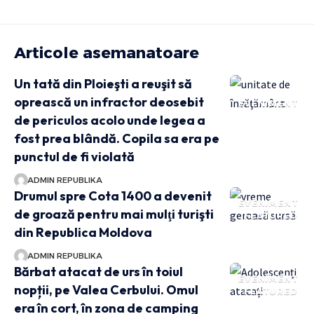
Articole asemanatoare
Un tată din Ploieşti a reuşit să
oprească un infractor deosebit
EVENIMENT
de periculos acolo unde legea a
fost prea blândă. Copila sa era pe
punctul de fi violată
ADMIN REPUBLIKA
Drumul spre Cota 1400 a devenit
EVENIMENT
de groază pentru mai mulţi turişti
FEATURED
din Republica Moldova
ADMIN REPUBLIKA
Bărbat atacat de urs în toiul
EVENIMENT
nopții, pe Valea Cerbului. Omul
FEATURED
era în cort, în zona de camping