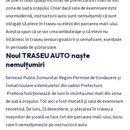
se ține în noul spațiu închiriat de prefectură în mall-ul din
zona de sud a orașului. Chiar dacă sala de examinare este
una modernă, instructorii auto sunt nemulțumiți că sunt
obligați să plece în traseu cu elevii din parcarea mall-ului.
Aceștia spun că se vor crea ambuteiaje și că elevii nu
întâlnesc în traseu sensuri giratorii și semafoare, esențiale
în perioada de școlarizare.
Noul TRASEU AUTO naște
nemulțumiri
Serviciul Public Comunitar Regim Permise de Conducere și
Înmatriculare a Vehiculelor din cadrul Prefecturii
Prahova funcționează de luni în incinta unui mall din zona
de sud a orașului. Tot aici a fost mutată și sala de examinare
teoretică. De luni, 12 decembrie, și plecarea în traseu a
mașinilor de școală se face tot din parcarea mall-ului, lucru
care îi nemulțumește pe instructorii auto.