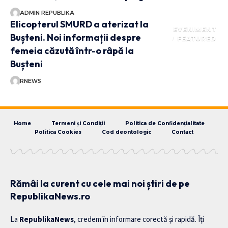
ADMIN REPUBLIKA
Elicopterul SMURD a aterizat la
EVENIMENT
Bușteni. Noi informații despre
FEATURED
femeia căzută într-o râpă la
Bușteni
RNEWS
Home
Termeni și Condiții
Politica de Confidențialitate
Politica Cookies
Cod deontologic
Contact
Rămâi la curent cu cele mai noi știri de pe
RepublikaNews.ro
La
RepublikaNews
, credem în informare corectă și rapidă. Îți