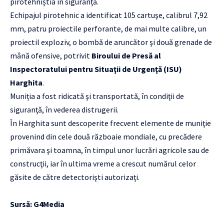
pirotehniștiâ în siguranță.
Echipajul pirotehnic a identificat 105 cartuşe, calibrul 7,92
mm, patru proiectile perforante, de mai multe calibre, un
proiectil exploziv, o bombă de aruncător şi două grenade de
mână ofensive, potrivit
Biroului de Presă al
Inspectoratului pentru Situaţii de Urgenţă (ISU)
Harghita
.
Muniția a fost ridicată şi transportată, în condiţii de
siguranţă, în vederea distrugerii.
În Harghita sunt descoperite frecvent elemente de muniţie
provenind din cele două războaie mondiale, cu precădere
primăvara şi toamna, în timpul unor lucrări agricole sau de
construcţii, iar în ultima vreme a crescut numărul celor
găsite de către detectorişti autorizaţi.
Sursă: G4Media