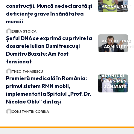
construcții. Muncă nedeclarată și
ACTUALITATE
deficiențe grave în sănătatea
muncii
ERIKA STOICA
Șeful DNA se exprimă cu privire la
ACTUALITATE
dosarele Iulian Dumitrescu și
ADMINISTRAT
Dumitru Buzatu: Am fost
tensionat
THEO TĂNĂSESCU
ANUNȚURI
Premieră medicală în România:
EVENIMENT
primul sistem RMN mobil,
SANATATE
implementat la Spitalul „Prof. Dr.
Nicolae Oblu” din Iași
CONSTANTIN CORINA