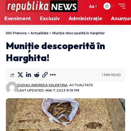
Aa
Eveniment
Exclusiv
Administrație
Anunțur
Stiri Prahova
>
Actualitate
>
Muniție descoperită în Harghita!
Muniție descoperită în
Harghita!
1 MIN READ
DUDAU ANDREEA VALENTINA
ACTUALITATE
LAST UPDATED: MAI 7, 2023 9:19 PM