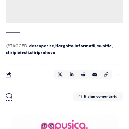
TAGGED:
descoperire
Harghita
informatii
munitie
stiriploiesti
stiriprahova
Niciun comentariu