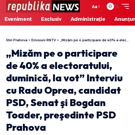
Aa
Eveniment
Exclusiv
Administrație
Anunțur
Stiri Prahova
>
Emisiuni RNTV
>
„Mizăm pe o participare de 40% a electoratului, duminică, la vot” Interviu cu Radu Oprea, candidat PSD, Senat şi Bogdan Toader, preşedinte PSD Prahova
„Mizăm pe o participare
de 40% a electoratului,
duminică, la vot” Interviu
cu Radu Oprea, candidat
PSD, Senat şi Bogdan
Toader, preşedinte PSD
Prahova