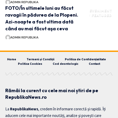
ADMIN REPUBLIKA
FOTO/În ultimele luni au făcut
EVENIMENT
ravagii în pădurea de la Plopeni.
FEATURED
Azi-noapte a fost ultima dată
când au mai făcut aşa ceva
ADMIN REPUBLIKA
Home
Termeni și Condiții
Politica de Confidențialitate
Politica Cookies
Cod deontologic
Contact
Rămâi la curent cu cele mai noi știri de pe
RepublikaNews.ro
La
RepublikaNews
, credem în informare corectă și rapidă. Îți
aducem cele mai importante noutăți, analize și povești care