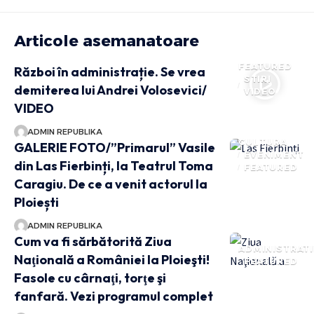
Articole asemanatoare
FEATURED
Război în administrație. Se vrea
STIRI
demiterea lui Andrei Volosevici/
VIDEO
VIDEO
ADMIN REPUBLIKA
CULTURA
GALERIE FOTO/”Primarul” Vasile
EVENIMENT
din Las Fierbinți, la Teatrul Toma
FEATURED
Caragiu. De ce a venit actorul la
Ploiești
ADMIN REPUBLIKA
Cum va fi sărbătorită Ziua
ADMINISTRATI
Naţională a României la Ploieşti!
FEATURED
Fasole cu cârnaţi, torţe şi
fanfară. Vezi programul complet