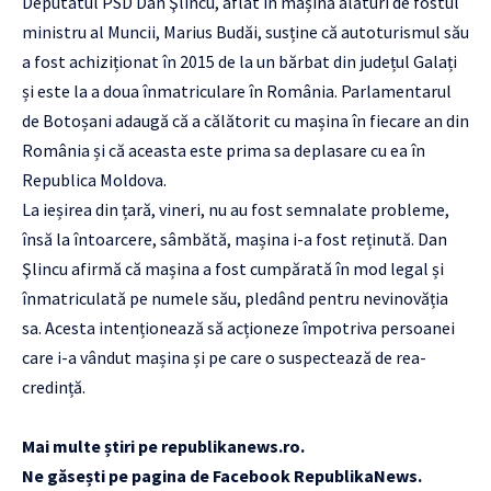
Deputatul PSD Dan Şlincu, aflat în mașină alături de fostul
ministru al Muncii, Marius Budăi, susține că autoturismul său
a fost achiziționat în 2015 de la un bărbat din județul Galați
și este la a doua înmatriculare în România. Parlamentarul
de Botoșani adaugă că a călătorit cu mașina în fiecare an din
România și că aceasta este prima sa deplasare cu ea în
Republica Moldova.
La ieșirea din țară, vineri, nu au fost semnalate probleme,
însă la întoarcere, sâmbătă, mașina i-a fost reținută. Dan
Şlincu afirmă că mașina a fost cumpărată în mod legal și
înmatriculată pe numele său, pledând pentru nevinovăția
sa. Acesta intenționează să acționeze împotriva persoanei
care i-a vândut mașina și pe care o suspectează de rea-
credință.
‏‏‎ ‎
Mai multe știri pe
republikanews.ro
.
Ne găsești pe pagina de Facebook
RepublikaNews
.