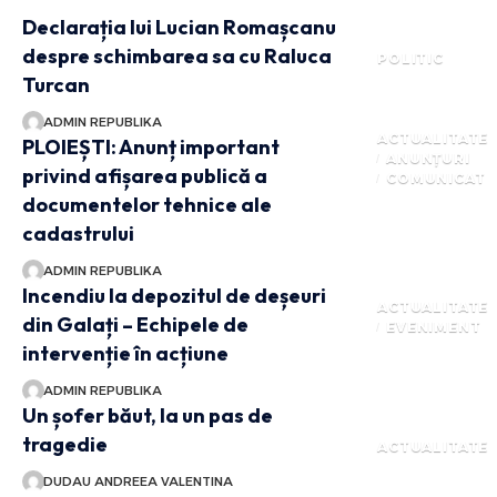
Declarația lui Lucian Romașcanu
despre schimbarea sa cu Raluca
POLITIC
Turcan
ADMIN REPUBLIKA
ACTUALITATE
PLOIEȘTI: Anunț important
ANUNȚURI
privind afișarea publică a
COMUNICAT
documentelor tehnice ale
cadastrului
ADMIN REPUBLIKA
Incendiu la depozitul de deșeuri
ACTUALITATE
din Galați – Echipele de
EVENIMENT
intervenție în acțiune
ADMIN REPUBLIKA
Un șofer băut, la un pas de
tragedie
ACTUALITATE
DUDAU ANDREEA VALENTINA