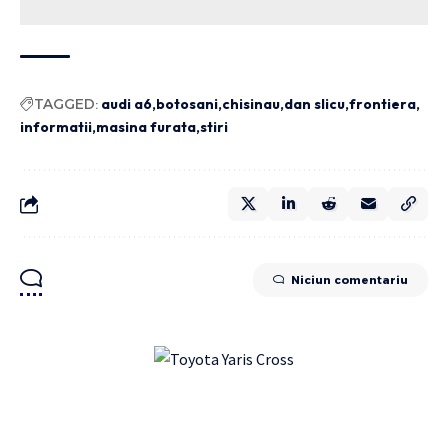
TAGGED:
audi a6
botosani
chisinau
dan slicu
frontiera
informatii
masina furata
stiri
Niciun comentariu