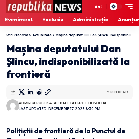
Aa
Eveniment
Exclusiv
Administrație
Anunțur
Stiri Prahova
>
Actualitate
>
Mașina deputatului Dan Şlincu, indisponibilizată la frontieră
Mașina deputatului Dan
Şlincu, indisponibilizată la
frontieră
2 MIN READ
ADMIN REPUBLIKA
ACTUALITATE
POLITIC
SOCIAL
LAST UPDATED: DECEMBRIE 17, 2023 8:30 PM
Polițiștii de frontieră de la Punctul de