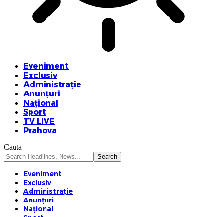
Eveniment
Exclusiv
Administrație
Anunțuri
Național
Sport
TV LIVE
Prahova
Cauta
Eveniment
Exclusiv
Administrație
Anunțuri
Național