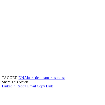
TAGGED:
DNA
luare de mita
marius moise
Share This Article
LinkedIn
Reddit
Email
Copy Link