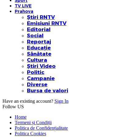
Sport
TV LIVE
Prahova
Știri RNTV
Emisiuni RNTV
Editorial
Social
Reportaj
Educație
Sănătate
Cultura
Știri Video
Politic
Campanie
Diverse
Bursa de valori
Have an existing account?
Sign In
Follow US
Home
Termeni și Condiții
Politica de Confidențialitate
Politica Cookies