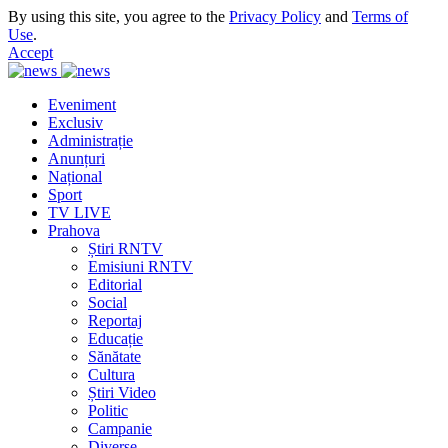
By using this site, you agree to the
Privacy Policy
and
Terms of
Use
.
Accept
Eveniment
Exclusiv
Administrație
Anunțuri
Național
Sport
TV LIVE
Prahova
Știri RNTV
Emisiuni RNTV
Editorial
Social
Reportaj
Educație
Sănătate
Cultura
Știri Video
Politic
Campanie
Diverse