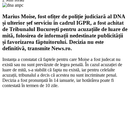
Marius Moise, fost ofițer de poliție judiciară al DNA
și ulterior șef serviciu în cadrul IGPR, a fost achitat
de Tribunalul București pentru acuzațiile de luare de
mită, folosirea de informații nedestinate publicității
și favorizarea făptuitorului. Decizia nu este
definitivă, transmite News.ro.
Instanța a constatat că faptele pentru care Moise a fost judecat nu
există sau nu sunt prevăzute de legea penală. În cazul acuzației de
luare de mită, s-a stabilit că fapta nu există, iar pentru celelalte
acuzații, tribunalul a decis că acestea nu sunt incriminate penal.
Decizia a fost pronunțată în 14 ianuarie, iar hotărârea poate fi
contestată în termen de 10 zile.