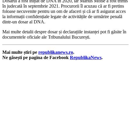
Dosarul a fost inițiat de DNA în 2020, iar Marius Moise a fost trimis
în judecată în septembrie 2021. Procurorii îl acuzau că ar fi pretins
foloase necuvenite pentru un om de afaceri și că ar fi asigurat acces
la informații confidențiale legate de activitățile de urmărire penală
dintr-un dosar al DNA.
Mai multe detalii despre dosar și declarațiile instanței pot fi găsite în
documentele oficiale ale Tribunalului București.
Mai multe știri pe
republikanews.ro
.
Ne găsești pe pagina de Facebook
RepublikaNews
.