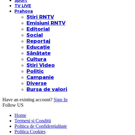
Sport
TV LIVE
Prahova
Știri RNTV
Emisiuni RNTV
Editorial
Social
Reportaj
Educație
Sănătate
Cultura
Știri Video
Politic
Campanie
Diverse
Bursa de valori
Have an existing account?
Sign In
Follow US
Home
Termeni și Condiții
Politica de Confidențialitate
Politica Cookies