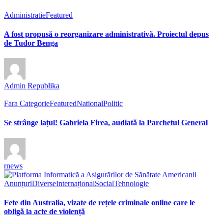
Administratie
Featured
A fost propusă o reorganizare administrativă. Proiectul depus
de Tudor Benga
Admin Republika
Fara Categorie
Featured
National
Politic
Se strânge lațul! Gabriela Firea, audiată la Parchetul General
rnews
Anunțuri
Diverse
Internațional
Social
Tehnologie
Fete din Australia, vizate de rețele criminale online care le
obligă la acte de violență