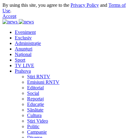
By using this site, you agree to the
Privacy Policy
and
Terms of
Use
.
Accept
Eveniment
Exclusiv
Administrație
Anunțuri
Național
Sport
TV LIVE
Prahova
Știri RNTV
Emisiuni RNTV
Editorial
Social
Reportaj
Educație
Sănătate
Cultura
Știri Video
Politic
Campanie
Diverse