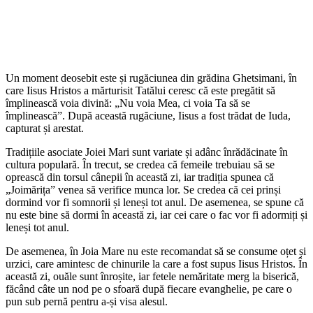
Un moment deosebit este și rugăciunea din grădina Ghetsimani, în
care Iisus Hristos a mărturisit Tatălui ceresc că este pregătit să
împlinească voia divină: „Nu voia Mea, ci voia Ta să se
împlinească”. După această rugăciune, Iisus a fost trădat de Iuda,
capturat și arestat.
Tradițiile asociate Joiei Mari sunt variate și adânc înrădăcinate în
cultura populară. În trecut, se credea că femeile trebuiau să se
oprească din torsul cânepii în această zi, iar tradiția spunea că
„Joimărița” venea să verifice munca lor. Se credea că cei prinși
dormind vor fi somnorii și leneși tot anul. De asemenea, se spune că
nu este bine să dormi în această zi, iar cei care o fac vor fi adormiți și
leneși tot anul.
De asemenea, în Joia Mare nu este recomandat să se consume oțet și
urzici, care amintesc de chinurile la care a fost supus Iisus Hristos. În
această zi, ouăle sunt înroșite, iar fetele nemăritate merg la biserică,
făcând câte un nod pe o sfoară după fiecare evanghelie, pe care o
pun sub pernă pentru a-și visa alesul.