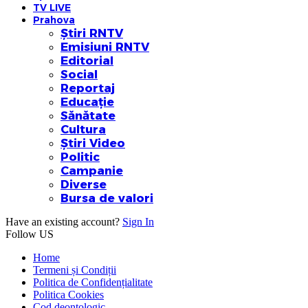
TV LIVE
Prahova
Știri RNTV
Emisiuni RNTV
Editorial
Social
Reportaj
Educație
Sănătate
Cultura
Știri Video
Politic
Campanie
Diverse
Bursa de valori
Have an existing account?
Sign In
Follow US
Home
Termeni și Condiții
Politica de Confidențialitate
Politica Cookies
Cod deontologic