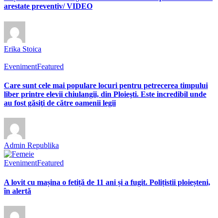
arestate preventiv/ VIDEO
Erika Stoica
Eveniment
Featured
Care sunt cele mai populare locuri pentru petrecerea timpului
liber printre elevii chiulangii, din Ploieşti. Este incredibil unde
au fost găsiţi de către oamenii legii
Admin Republika
Eveniment
Featured
A lovit cu mașina o fetiță de 11 ani și a fugit. Polițistii ploieșteni,
în alertă