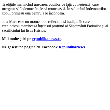
Tradițiile mai includ unsoarea copiilor pe față cu negreață, care
mergeau să îndemne fetele să muncească. În schimbul îndemnurilor,
copiii primeau ouă pentru a le încondeia.
Joia Mare este un moment de reflectare și tradiție, în care
credincioșii marchează înțelesul profund al Săptămânii Patimilor și al
sacrificiului lui Iisus Hristos.
Mai multe știri pe
republikanews.ro
.
Ne găsești pe pagina de Facebook
RepublikaNews