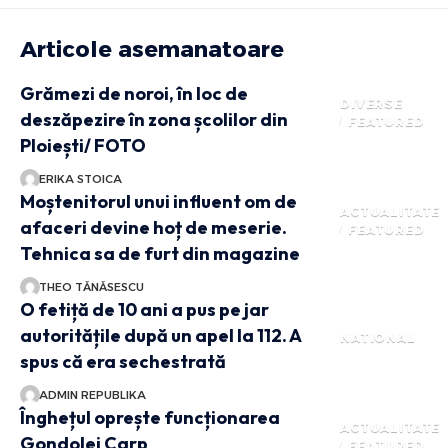
Articole asemanatoare
Grămezi de noroi, în loc de
DIVERSE
deszăpezire în zona școlilor din
FEATURED
Ploiești/ FOTO
ERIKA STOICA
Moștenitorul unui influent om de
ACTUALITATE
afaceri devine hoț de meserie.
FEATURED
Tehnica sa de furt din magazine
THEO TĂNĂSESCU
O fetiță de 10 ani a pus pe jar
autoritățile după un apel la 112. A
NATIONAL
spus că era sechestrată
ADMIN REPUBLIKA
Înghețul oprește funcționarea
ACTUALITATE
Gondolei Carp
FEATURED