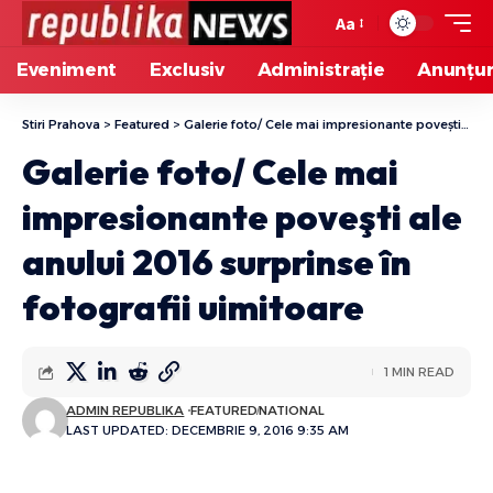
Aa
Eveniment
Exclusiv
Administrație
Anunțur
Stiri Prahova
>
Featured
>
Galerie foto/ Cele mai impresionante poveşti ale anului 2016 surprinse în fotografii uimitoare
Galerie foto/ Cele mai
impresionante poveşti ale
anului 2016 surprinse în
fotografii uimitoare
1 MIN READ
ADMIN REPUBLIKA
FEATURED
NATIONAL
LAST UPDATED: DECEMBRIE 9, 2016 9:35 AM