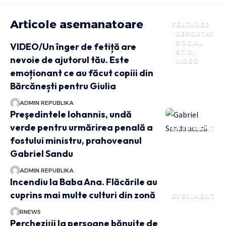
Articole asemanatoare
FEATURED
REPORTAJ
SOCIAL
VIDEO/Un înger de fetiță are
STIRI
nevoie de ajutorul tău. Este
VIDEO
emoționant ce au făcut copiii din
Bărcănești pentru Giulia
ADMIN REPUBLIKA
Preşedintele Iohannis, undă
verde pentru urmărirea penală a
EVENIMENT
fostului ministru, prahoveanul
Gabriel Sandu
ADMIN REPUBLIKA
Incendiu la Baba Ana. Flăcările au
cuprins mai multe culturi din zonă
EVENIMENT
RNEWS
Percheziţii la persoane bănuite de