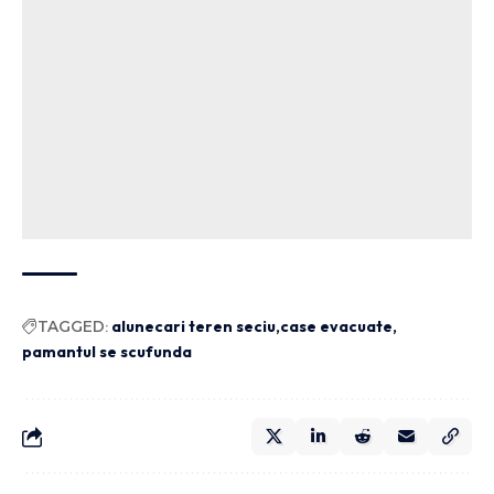
TAGGED:
alunecari teren seciu
case evacuate
pamantul se scufunda