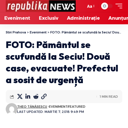
Aa
Eveniment
Exclusiv
Administrație
Anunțur
Stiri Prahova
>
Eveniment
>
FOTO: Pământul se scufundă la Seciu! Două case, evacuate! Prefectul a sosit de urgență
FOTO: Pământul se
scufundă la Seciu! Două
case, evacuate! Prefectul
a sosit de urgență
1 MIN READ
THEO TĂNĂSESCU
EVENIMENT
FEATURED
LAST UPDATED: MARTIE 7, 2018 9:49 PM