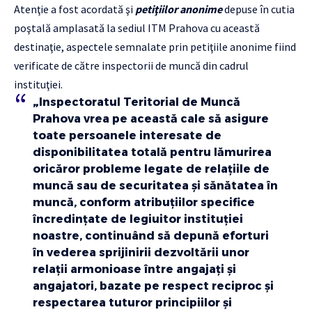
Atenţie a fost acordată şi
petiţiilor anonime
depuse în cutia
poştală amplasată la sediul ITM Prahova cu această
destinaţie, aspectele semnalate prin petiţiile anonime fiind
verificate de către inspectorii de muncă din cadrul
instituţiei.
„
Inspectoratul Teritorial de Muncă
Prahova vrea pe această cale să asigure
toate persoanele interesate de
disponibilitatea totală pentru lămurirea
oricăror probleme legate de relațiile de
muncă sau de securitatea și sănătatea în
muncă, conform atribuțiilor specifice
încredințate de legiuitor instituției
noastre, continuând să depună eforturi
în vederea sprijinirii dezvoltării unor
relații armonioase între angajați și
angajatori, bazate pe respect reciproc și
respectarea tuturor principiilor și