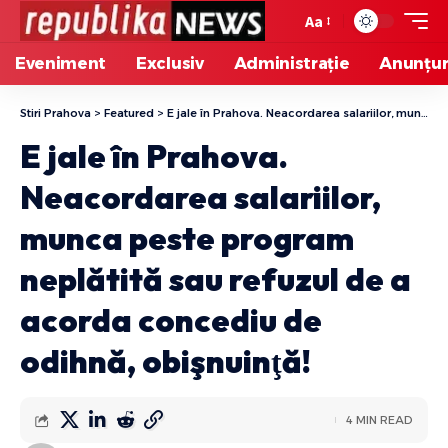
Aa
Eveniment
Exclusiv
Administrație
Anunțur
Stiri Prahova
>
Featured
>
E jale în Prahova. Neacordarea salariilor, munca peste program neplătită sau refuzul de a acorda concediu de odihnă, obişnuinţă!
E jale în Prahova.
Neacordarea salariilor,
munca peste program
neplătită sau refuzul de a
acorda concediu de
odihnă, obişnuinţă!
4 MIN READ