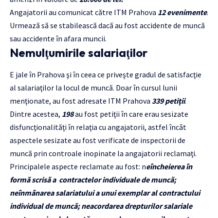
Angajatorii au comunicat către ITM Prahova
12 evenimente
.
Urmează să se stabilească dacă au fost accidente de muncă
sau accidente în afara muncii.
Nemulţumirile salariaţilor
E jale în Prahova şi în ceea ce priveşte gradul de satisfacţie
al salariaţilor la locul de muncă. Doar în cursul lunii
menţionate, au fost adresate ITM Prahova
339 petiţii
.
Dintre acestea,
198
au fost petiţii în care erau sesizate
disfuncţionalităţi în relaţia cu angajatorii, astfel încât
aspectele sesizate au fost verificate de inspectorii de
muncă prin controale inopinate la angajatorii reclamaţi.
Principalele aspecte reclamate au fost: n
eîncheierea în
formă scrisă a contractelor individuale de muncă;
neînmânarea salariatului a unui exemplar al contractului
individual de muncă; neacordarea drepturilor salariale