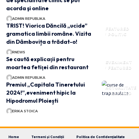
de specialitate clinic se pot
acorda şi online
ADMIN REPUBLIKA
TRIST! Viorica Dăncilă „ucide”
FEATURED
gramatica limbii române. Vizita
POLITIC
din Dâmbovița a trădat-o!
RNEWS
Se caută explicaţii pentru
EVENIMENT
moartea fetiţei din restaurant
FEATURED
ADMIN REPUBLIKA
Premiul „Capitala Tineretului
ACTUALITATE
2024!”,eveniment hipic la
FEATURED
Hipodromul Ploiești
ERIKA STOICA
Home
Termeni și Condiții
Politica de Confidențialitate