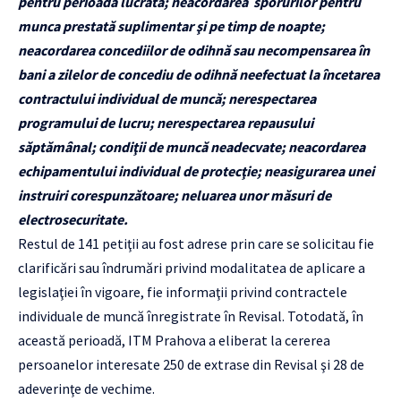
pentru perioada lucrată; neacordarea sporurilor pentru
munca prestată suplimentar şi pe timp de noapte;
neacordarea concediilor de odihnă sau necompensarea în
bani a zilelor de concediu de odihnă neefectuat la încetarea
contractului individual de muncă; nerespectarea
programului de lucru; nerespectarea repausului
săptămânal; condiţii de muncă neadecvate; neacordarea
echipamentului individual de protecţie; neasigurarea unei
instruiri corespunzătoare; neluarea unor măsuri de
electrosecuritate.
Restul de 141 petiţii au fost adrese prin care se solicitau fie
clarificări sau îndrumări privind modalitatea de aplicare a
legislaţiei în vigoare, fie informaţii privind contractele
individuale de muncă înregistrate în Revisal. Totodată, în
această perioadă, ITM Prahova a eliberat la cererea
persoanelor interesate 250 de extrase din Revisal şi 28 de
adeverinţe de vechime.