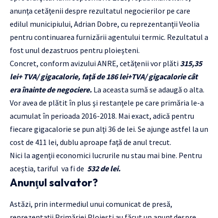
anunţa cetăţenii despre rezultatul negocierilor pe care
edilul municipiului, Adrian Dobre, cu reprezentanţii Veolia
pentru continuarea furnizării agentului termic. Rezultatul a
fost unul dezastruos pentru ploieşteni.
Concret, conform avizului ANRE, cetăţenii vor plăti
315,35
lei+ TVA/ gigacalorie, faţă de 186 lei+TVA/ gigacalorie cât
era înainte de negociere.
La aceasta sumă se adaugă o alta.
Vor avea de plătit în plus şi restanţele pe care primăria le-a
acumulat în perioada 2016-2018. Mai exact, adică pentru
fiecare gigacalorie se pun alţi 36 de lei. Se ajunge astfel la un
cost de 411 lei, dublu aproape faţă de anul trecut.
Nici la agenţii economici lucrurile nu stau mai bine. Pentru
aceştia, tariful va fi de
532 de lei.
Anunţul salvator?
Astăzi, prin intermediul unui comunicat de presă,
reprezentaţii Primăriei Ploieşti au făcut un anunţ despre