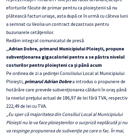
eforturile făcute de primar pentru ca ploieştenii să nu
plătească facturi uriaşe, asta după ce în urmă cu câteva luni
a semnat cu Veolia un contract dezastruos pentru
buzunarele cetăţenilor.
Redăm integral comunicatul de presă.
„Adrian Dobre, primarul Municipiului Ploieşti, propune
subvenţionarea gigacaloriei pentru a se păstra nivelul
costurilor pentru ploieşteni ca şi până acum
Pe ordinea de zi a şedinţei Consiliului Local al Municipiului
Ploieşti,
primarul Adrian Dobre
a introdus o propunere de
hotărâre care prevede subvenţionarea căldurii în oraş până
la nivelul preţului actual de 186,97 de lei fără TVA, respectiv
222,49 de lei cu TVA.
„
Eu sper că majoritatea din Consiliul Local al Municipiului
Ploieşti nu le va face ploieştenilor o surpriză neplăcută şi nu
va respinge propunerea de subvenţie pe care o fac. În mai,