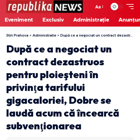
Aa
Eveniment
Exclusiv
Administrație
Anunțur
Stiri Prahova
>
Administratie
>
După ce a negociat un contract dezastruos pentru ploieşteni în privinţa tarifului gigacaloriei, Dobre se laudă acum că încearcă subvenţionarea
După ce a negociat un
contract dezastruos
pentru ploieşteni în
privinţa tarifului
gigacaloriei, Dobre se
laudă acum că încearcă
subvenţionarea