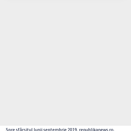
Spre sfârşitul lunii septembrie 2019,
republikanews.ro
,