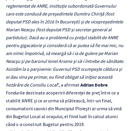
reglementat de ANRE, instituţie subordonată Guvernului
care este condusă de preşedintele Dumitru Chiriţă (fost
deputat PSD ales în 2016 în Bucureşti) şi de vicepreşedintele
Marian Neacşu (fost deputat PSD şi secretar general al
partidului). Dacă au o problemă cu preţul stabilit de ANRE
pentru gigacalorie şi consideră că ar putea să fie mai mic, nu
am nimic împotrivă, să meargă să-i ia de gulere pe Marian
Neacşu şi pe baronul Ionel Arsene şi să-i întrebe de sănătate.
Asistăm la o parşivenie: Guvernul PSD scumpeşte căldura şi
ei dau vina pe primar, eu fiind obligat să iniţiez această
hotărâre de Consiliu Local
”, a afirmat
Adrian Dobre
.
Fondurile destinate acoperirii diferenţei de preţ între ce a
stabilit ANRE şi ce ar urma să plătească, într-un final,
consumatorii casnici din Muncipiul Ploieşti ar urma să vină
din Bugetul Local al oraşului, el fiind luat în calcul atunci
când s-a construit Bugetul pentru 2019.