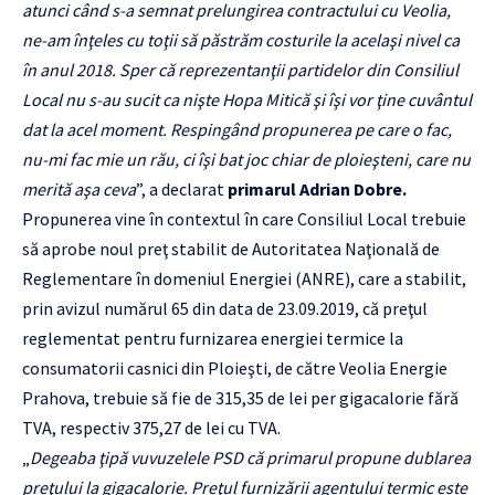
atunci când s-a semnat prelungirea contractului cu Veolia,
ne-am înţeles cu toţii să păstrăm costurile la acelaşi nivel ca
în anul 2018. Sper că reprezentanţii partidelor din Consiliul
Local nu s-au sucit ca nişte Hopa Mitică şi îşi vor ţine cuvântul
dat la acel moment. Respingând propunerea pe care o fac,
nu-mi fac mie un rău, ci îşi bat joc chiar de ploieşteni, care nu
merită aşa ceva
”, a declarat
primarul Adrian Dobre.
Propunerea vine în contextul în care Consiliul Local trebuie
să aprobe noul preţ stabilit de Autoritatea Naţională de
Reglementare în domeniul Energiei (ANRE), care a stabilit,
prin avizul numărul 65 din data de 23.09.2019, că preţul
reglementat pentru furnizarea energiei termice la
consumatorii casnici din Ploieşti, de către Veolia Energie
Prahova, trebuie să fie de 315,35 de lei per gigacalorie fără
TVA, respectiv 375,27 de lei cu TVA.
„
Degeaba ţipă vuvuzelele PSD că primarul propune dublarea
preţului la gigacalorie. Preţul furnizării agentului termic este