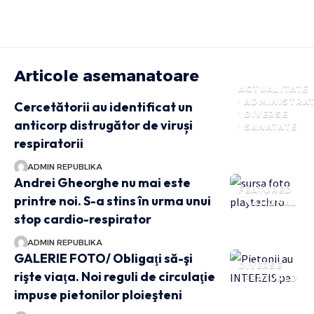
Articole asemanatoare
ACTUALITATE
ADMINISTRAT
Cercetătorii au identificat un
DIVERSE
anticorp distrugător de viruși
SANATATE
respiratorii
ADMIN REPUBLIKA
Andrei Gheorghe nu mai este
FEATURED
printre noi. S-a stins în urma unui
NATIONAL
stop cardio-respirator
ADMIN REPUBLIKA
GALERIE FOTO/ Obligaţi să-şi
DIVERSE
rişte viaţa. Noi reguli de circulaţie
FEATURED
impuse pietonilor ploieşteni