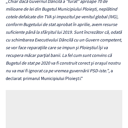
„
Chiar dacă Guvernul Dăncilă a
”furat” aproape 70 de
milioane de lei din Bugetul Municipiului Ploieşti, neplătind
cotele defalcate din TVA şi impozitul pe venitul global (IVG),
conform Bugetului de stat aprobat în aprilie, avem resurse
suficiente până la sfârşitul lui 2019. Sunt încrezător că, odată
cu schimbarea Executivului Dăncilă cu un Guvern competent,
se vor face reparaţiile care se impun şi Ploieştiul îşi va
recupera măcar parţial banii. La fel cum sunt convins că
Bugetul de stat pe 2020 va fi construit corect şi oraşul nostru
nu va mai fi ignorat ca pe vremea guvernării PSD-iste.”
, a
declarat primarul Municipiului Ploieşti.”