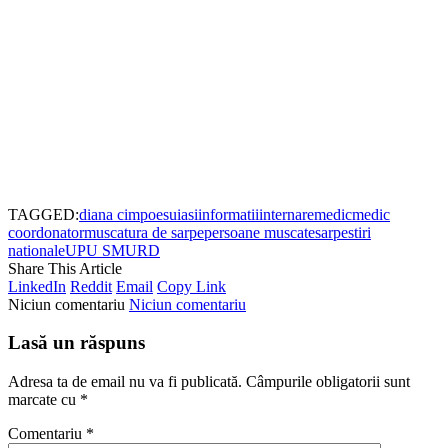
TAGGED:
diana cimpoesu
iasi
informatii
internare
medic
medic
coordonator
muscatura de sarpe
persoane muscate
sarpe
stiri
nationale
UPU SMURD
Share This Article
LinkedIn
Reddit
Email
Copy Link
Niciun comentariu
Niciun comentariu
Lasă un răspuns
Adresa ta de email nu va fi publicată.
Câmpurile obligatorii sunt
marcate cu
*
Comentariu
*