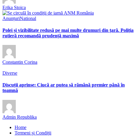
Erika Stoica
Anunțuri
National
Polei și vizibilitate redusă pe mai multe drumuri din țară. Poliția
rutieră recomandă prudență maximă
Constantin Corina
Diverse
Discuții aprinse: Ciucă ar putea să rămână premier până în
toamnă
Admin Republika
Home
Termeni și Condiții