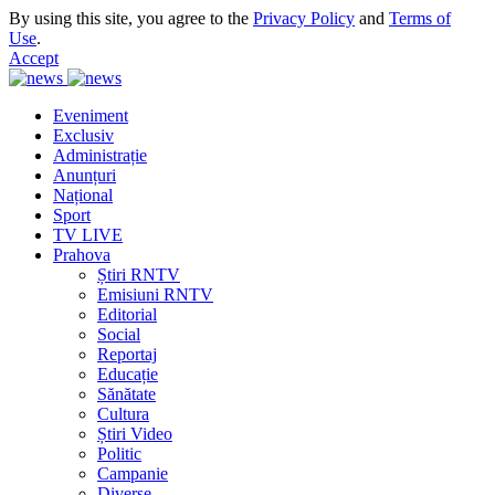
By using this site, you agree to the
Privacy Policy
and
Terms of
Use
.
Accept
Eveniment
Exclusiv
Administrație
Anunțuri
Național
Sport
TV LIVE
Prahova
Știri RNTV
Emisiuni RNTV
Editorial
Social
Reportaj
Educație
Sănătate
Cultura
Știri Video
Politic
Campanie
Diverse