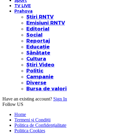
Sport
TV LIVE
Prahova
Știri RNTV
Emisiuni RNTV
Editorial
Social
Reportaj
Educație
Sănătate
Cultura
Știri Video
Politic
Campanie
Diverse
Bursa de valori
Have an existing account?
Sign In
Follow US
Home
Termeni și Condiții
Politica de Confidențialitate
Politica Cookies