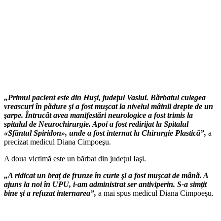
„Primul pacient este din Huşi, judeţul Vaslui. Bărbatul culegea
vreascuri în pădure şi a fost muşcat la nivelul mâinii drepte de un
şarpe. Întrucât avea manifestări neurologice a fost trimis la
spitalul de Neurochirurgie. Apoi a fost redirijat la Spitalul
«Sfântul Spiridon», unde a fost internat la Chirurgie Plastică”,
a
precizat medicul Diana Cimpoeşu.
A doua victimă este un bărbat din judeţul Iaşi.
„A ridicat un braţ de frunze în curte şi a fost muşcat de mână. A
ajuns la noi în UPU, i-am administrat ser antiviperin. S-a simţit
bine şi a refuzat internarea”,
a mai spus medicul Diana Cimpoeşu.