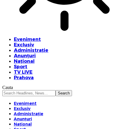
Eveniment
Exclusiv
Administrație
Anunțuri
Național
Sport
TV LIVE
Prahova
Cauta
Eveniment
Exclusiv
Administrație
Anunțuri
Național