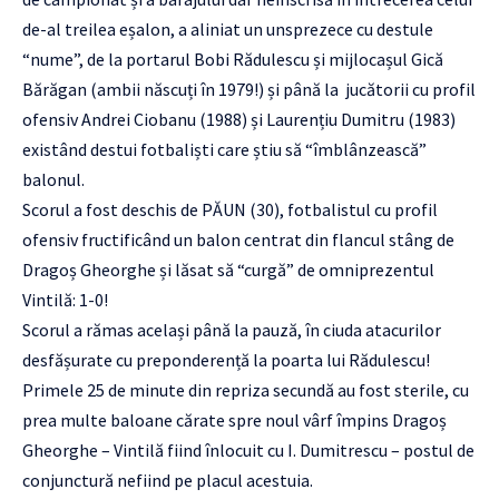
de-al treilea eșalon, a aliniat un unsprezece cu destule
“nume”, de la portarul Bobi Rădulescu și mijlocașul Gică
Bărăgan (ambii născuți în 1979!) și până la jucătorii cu profil
ofensiv Andrei Ciobanu (1988) și Laurențiu Dumitru (1983)
existând destui fotbaliști care știu să “îmblânzească”
balonul.
Scorul a fost deschis de PĂUN (30), fotbalistul cu profil
ofensiv fructificând un balon centrat din flancul stâng de
Dragoș Gheorghe și lăsat să “curgă” de omniprezentul
Vintilă: 1-0!
Scorul a rămas același până la pauză, în ciuda atacurilor
desfășurate cu preponderență la poarta lui Rădulescu!
Primele 25 de minute din repriza secundă au fost sterile, cu
prea multe baloane cărate spre noul vârf împins Dragoș
Gheorghe – Vintilă fiind înlocuit cu I. Dumitrescu – postul de
conjunctură nefiind pe placul acestuia.