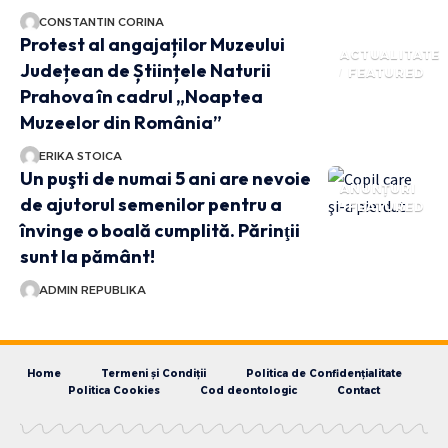
CONSTANTIN CORINA
Protest al angajaților Muzeului
ACTUALITATE
Județean de Științele Naturii
FEATURED
Prahova în cadrul „Noaptea
Muzeelor din România”
ERIKA STOICA
Un puşti de numai 5 ani are nevoie
ANUNȚURI
de ajutorul semenilor pentru a
FEATURED
învinge o boală cumplită. Părinţii
sunt la pământ!
ADMIN REPUBLIKA
Home
Termeni și Condiții
Politica de Confidențialitate
Politica Cookies
Cod deontologic
Contact