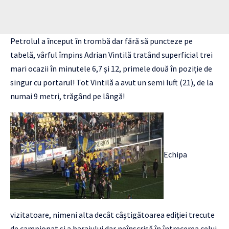
Petrolul a început în trombă dar fără să puncteze pe
tabelă, vârful împins Adrian Vintilă tratând superficial trei
mari ocazii în minutele 6,7 și 12, primele două în poziție de
singur cu portarul! Tot Vintilă a avut un semi luft (21), de la
numai 9 metri, trăgând pe lângă!
Echipa
vizitatoare, nimeni alta decât câștigătoarea ediției trecute
de campionat și a barajului dar neînscrisă în întrecerea celui