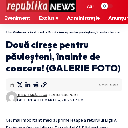
Aa
Eveniment
Exclusiv
Administrație
Anunțur
Stiri Prahova
>
Featured
>
Două cireșe pentru păuleșteni, înainte de coacere! (GALERIE FOTO)
Două cireșe pentru
păuleșteni, înainte de
coacere! (GALERIE FOTO)
4 MIN READ
THEO TĂNĂSESCU
FEATURED
SPORT
LAST UPDATED: MARTIE 4, 2017 5:03 PM
Cel mai important meci al primei etape a returului Ligii A
Prahova a fost cel dintre Petrolul și CS Păulești, meci