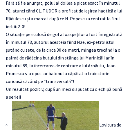
Fără să fie anunțat, golul al doilea a picat exact în minutul
70, atunci când CL. TUDOR a profitat de ieșirea haotică a lui
Rădulescu și a marcat după ce N. Popescu a centrat la firul
ierbii: 2-0!
O situație periculosă de gol al oaspeților a fost înregistrată
în minutul 78, autorul acesteia fiind Nae, ex-petrolistul
șutând cu sete, de la circa 30 de metri, mingea trecând la o
palmă de rădăcina butului din stânga lui Marinică! Iar în
minutul 89, la încercarea de centrare a lui Arnăutu, Jean
Prunescu s-a opus iar balonul a căpătat o traiectorie
curioasă căzând pe “transversală”!
Un rezultat pozitiv, după un meci disputat cu o echipă bună
a seriei!
Lovitura de