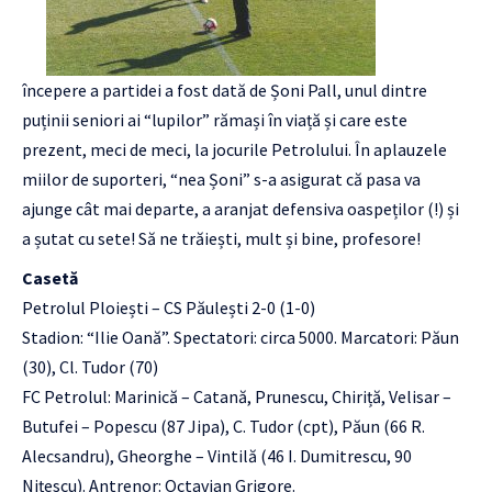
începere a partidei a fost dată de Șoni Pall, unul dintre
puținii seniori ai “lupilor” rămași în viață și care este
prezent, meci de meci, la jocurile Petrolului. În aplauzele
miilor de suporteri, “nea Șoni” s-a asigurat că pasa va
ajunge cât mai departe, a aranjat defensiva oaspeților (!) și
a șutat cu sete! Să ne trăiești, mult și bine, profesore!
Casetă
Petrolul Ploiești – CS Păulești 2-0 (1-0)
Stadion: “Ilie Oană”. Spectatori: circa 5000. Marcatori: Păun
(30), Cl. Tudor (70)
FC Petrolul: Marinică – Catană, Prunescu, Chiriță, Velisar –
Butufei – Popescu (87 Jipa), C. Tudor (cpt), Păun (66 R.
Alecsandru), Gheorghe – Vintilă (46 I. Dumitrescu, 90
Nițescu). Antrenor: Octavian Grigore.