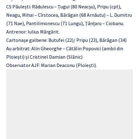
CS Păulești: Rădulescu – Țugui (80 Neacșu), Pripu (cpt),
Neagu, Mihai – Cîrstocea, Bărăgan (68 Arnăutu) – L. Dumitru
(71 Nae), Pantilimonescu (71 Lungu), Țânțaru – Ciobanu.
Antrenor: Iulius Mărgărit.
Cartonașe galbene: Butufei (22)/ Pripu (23), Bărăgan (34)
Au arbitrat: Alin Gheorghe – Cătălin Popovici (ambii din
Ploiești) și Cristinel Damian (Slănic)
Observator AJF: Marian Deaconu (Ploiești).