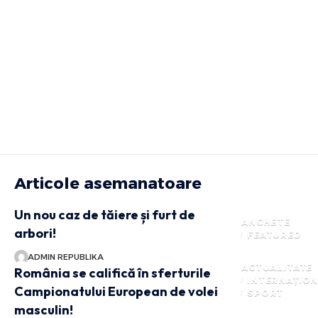
Articole asemanatoare
Un nou caz de tăiere și furt de
ANCHETE
arbori!
FEATURED
ADMIN REPUBLIKA
ACTUALITATE
România se califică în sferturile
INTERNAȚIO
Campionatului European de volei
SPORT
masculin!