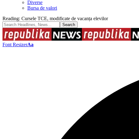
Diverse
Bursa de valori
Reading:
Cursele TCE, modificate de vacanța elevilor
Font Resizer
Aa