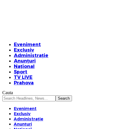
Eveniment
Exclusiv
Administrație
Anunțuri
Național
Sport
TV LIVE
Prahova
Cauta
Eveniment
Exclusiv
Administrație
Anunțuri