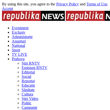
By using this site, you agree to the
Privacy Policy
and
Terms of Use
.
Accept
Eveniment
Exclusiv
Administrație
Anunțuri
Național
Sport
TV LIVE
Prahova
Știri RNTV
Emisiuni RNTV
Editorial
Social
Reportaj
Educație
Sănătate
Cultura
Știri Video
Politic
Campanie