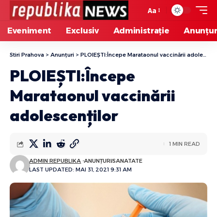
Aa
Eveniment
Exclusiv
Administrație
Anunțur
Stiri Prahova
>
Anunțuri
>
PLOIEȘTI:Începe Marataonul vaccinării adolescenților
PLOIEȘTI:Începe
Marataonul vaccinării
adolescenților
1 MIN READ
ADMIN REPUBLIKA
ANUNȚURI
SANATATE
LAST UPDATED: MAI 31, 2021 9:31 AM