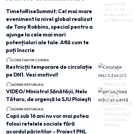
ANUNȚURI
CULTURA
TimetoRiseSummit: Cel mai mare
EVENIMENT
eveniment la nivel global realizat
INTERNAȚIO
de Tony Robbins, special pentru a
ajunge la cele mai mari
potențialuri ale tale. Află cum te
poți înscrie
CONSTANTIN CORINA
Restricții temporare de circulație
ANUNȚURI
pe DN1. Vezi motivul!
FEATURED
EVENIMENT
FEATURED
ADMIN REPUBLIKA
SANATATE
VIDEO/ Ministrul Sănătăţii, Nelu
STIRI
Tătaru, de urgenţă la SJU Ploieşti
VIDEO
ACTUALITATE
ANUNȚURI
ADMIN REPUBLIKA
COMUNICAT
Copii sub 16 ani nu vor mai putea
NATIONAL
folosi retelele sociale fără
SOCIAL
acordul părintilor – Proiect PNL