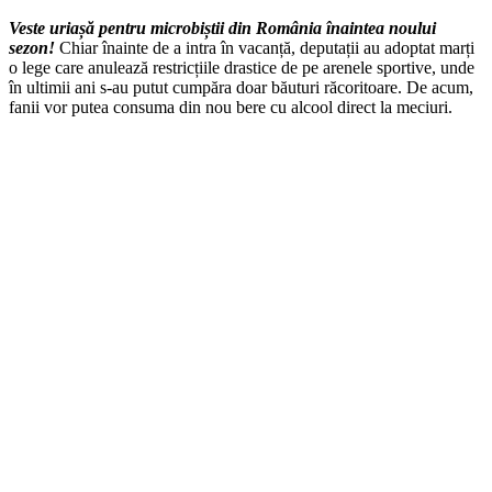
Veste uriașă pentru microbiștii din România înaintea noului
sezon!
Chiar înainte de a intra în vacanță, deputații au adoptat marți
o lege care anulează restricțiile drastice de pe arenele sportive, unde
în ultimii ani s-au putut cumpăra doar băuturi răcoritoare. De acum,
fanii vor putea consuma din nou bere cu alcool direct la meciuri.