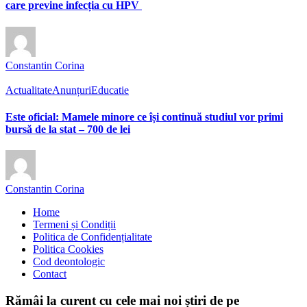
care previne infecția cu HPV
Constantin Corina
Actualitate
Anunțuri
Educatie
Este oficial: Mamele minore ce își continuă studiul vor primi
bursă de la stat – 700 de lei
Constantin Corina
Home
Termeni și Condiții
Politica de Confidențialitate
Politica Cookies
Cod deontologic
Contact
Rămâi la curent cu cele mai noi știri de pe