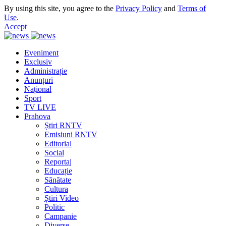
By using this site, you agree to the
Privacy Policy
and
Terms of
Use
.
Accept
Eveniment
Exclusiv
Administrație
Anunțuri
Național
Sport
TV LIVE
Prahova
Știri RNTV
Emisiuni RNTV
Editorial
Social
Reportaj
Educație
Sănătate
Cultura
Știri Video
Politic
Campanie
Diverse