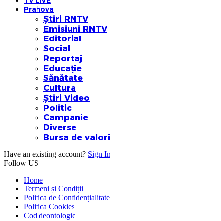
TV LIVE
Prahova
Știri RNTV
Emisiuni RNTV
Editorial
Social
Reportaj
Educație
Sănătate
Cultura
Știri Video
Politic
Campanie
Diverse
Bursa de valori
Have an existing account?
Sign In
Follow US
Home
Termeni și Condiții
Politica de Confidențialitate
Politica Cookies
Cod deontologic