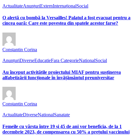
Actualitate
Anunțuri
Extern
Internațional
Social
O alertă cu bombă la Versailles! Palatul a fost evacuat pentru a
cincea oară: Care este povestea din spatele acestor farse?
Constantin Corina
Anunțuri
Diverse
Educatie
Fara Categorie
National
Social
Au început activitățile proiectului MIAF pentru susținerea
alfabetizării funcționale în învățământul preuniversitar
Constantin Corina
Actualitate
Diverse
National
Sanatate
Femeile cu vârsta între 19 și 45 de ani vor beneficia, de la 1
decembrie 2023, de compensarea cu 50% a prețului vaccinului