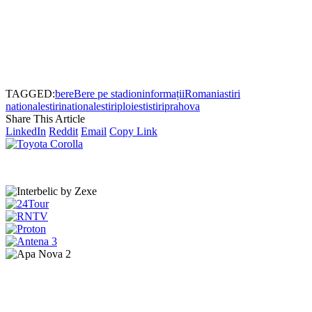
TAGGED:
bere
Bere pe stadion
informații
Romania
stiri
nationale
stirinationale
stiriploiesti
stiriprahova
Share This Article
LinkedIn
Reddit
Email
Copy Link