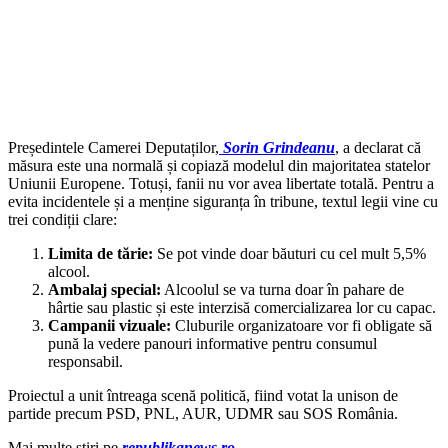
Președintele Camerei Deputaților,
Sorin Grindeanu
, a declarat că
măsura este una normală și copiază modelul din majoritatea statelor
Uniunii Europene. Totuși, fanii nu vor avea libertate totală. Pentru a
evita incidentele și a menține siguranța în tribune, textul legii vine cu
trei condiții clare:
Limita de tărie:
Se pot vinde doar băuturi cu cel mult 5,5%
alcool.
Ambalaj special:
Alcoolul se va turna doar în pahare de
hârtie sau plastic și este interzisă comercializarea lor cu capac.
Campanii vizuale:
Cluburile organizatoare vor fi obligate să
pună la vedere panouri informative pentru consumul
responsabil.
Proiectul a unit întreaga scenă politică, fiind votat la unison de
partide precum PSD, PNL, AUR, UDMR sau SOS România.
Mai multe știri pe
republikanews.ro