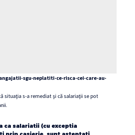
ngajatii-sgu-neplatiti-ce-risca-cei-care-au-
situaţia s-a remediat şi că salariaţii se pot
nii.
ca salariatii (cu exceptia
ti prin casierie, sunt asteptati