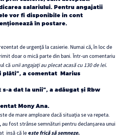
idicarea salariului. Pentru angajatii
le vor fi disponibile in cont
enţionează în postare.
rezentat de urgenţă la casierie. Numai că, în loc de
au primit doar o mică parte din bani. Într-un comentariu
tul că
unii angajaţi au plecat acasă cu 130 de lei.
ți plăti”, a comentat
Marius
 s-a dat la unii”, a adăugat şi
Rbw
mentat
Mony Ana.
ste de mare amploare dacă situația se va repeta.
cu, au fost strânse semnături pentru declanșarea unui
at insă că le
e
ste frică să semneze.