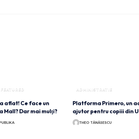
FEATURED
ADMINISTRATIE
 aflat! Ce face un
Platforma Primero, un a
la Mall? Dar mai mulţi?
ajutor pentru copiii din 
PUBLIKA
THEO TĂNĂSESCU