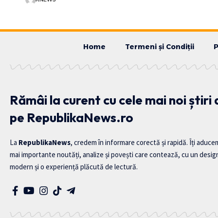
Home
Termeni și Condiții
P
Rămâi la curent cu cele mai noi știri
pe RepublikaNews.ro
La
RepublikaNews
, credem în informare corectă și rapidă. Îți aduce
mai importante noutăți, analize și povești care contează, cu un desig
modern și o experiență plăcută de lectură.