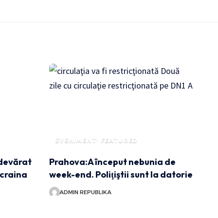
EVENIMENT
FEATURED
devărat
Prahova:A început nebunia de
Ucraina
week-end. Poliţiştii sunt la datorie
ADMIN REPUBLIKA