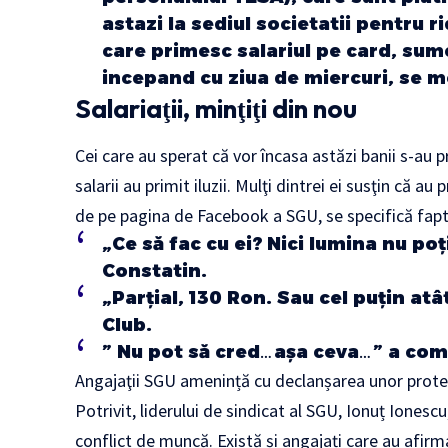
astazi la sediul societatii pentru r
care primesc salariul pe card, sume
incepand cu ziua de miercuri, se m
Salariaţii, minţiţi din nou
Cei care au sperat că vor încasa astăzi banii s-au p
salarii au primit iluzii. Mulţi dintrei ei susţin că 
de pe pagina de Facebook a SGU, se specifică fap
„Ce să fac cu ei? Nici lumina nu po
Constatin.
„Parțial, 130 Ron. Sau cel puțin atât
Club
.
”
Nu pot să cred…aşa ceva…” a co
Angajaţii SGU amenință cu declanșarea unor prote
Potrivit, liderului de sindicat al SGU, Ionuț Iones
conflict de muncă. Există și angajați care au afirm