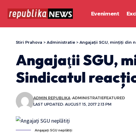
Eveniment
Exc
Stiri Prahova
>
Administratie
>
Angajaţii SGU, minţiţi din 
Angajaţii SGU, min
Sindicatul reacț
ADMIN REPUBLIKA
ADMINISTRATIE
FEATURED
LAST UPDATED: AUGUST 15, 2017 2:13 PM
Angajați SGU neplătiți