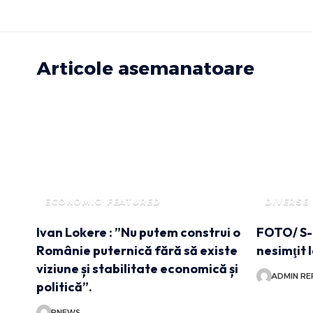
Articole asemanatoare
ECONOMIC
FEATURED
DIVERSE
Ivan Lokere : ”Nu putem construi o
FOTO/ S-a
Românie puternică fără să existe
nesimţit 
viziune și stabilitate economică și
ADMIN RE
politică”.
RNEWS