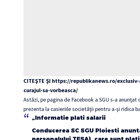
CITEŞTE ŞI
https://republikanews.ro/exclusiv-a
curajul-sa-vorbeasca/
Astăzi, pe pagina de Facebook a SGU s-a anunţat că 
prezenta la casieriile societăţii pentru a-şi ridica ba
„Informatie plati salarii
Conducerea SC SGU Ploiesti anunta 
personalului TESA), care sunt plati