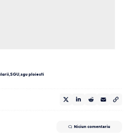
larii
SGU
sgu ploiesti
Niciun comentariu