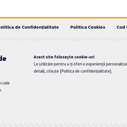
olitica de Confidențialitate
Politica Cookies
Cod 
 de
Acest site folosește cookie-uri
Le utilizăm pentru a-ți oferi o experiență personaliza
detalii, citește
[Politica de confidențialitate]
.
m cele
n