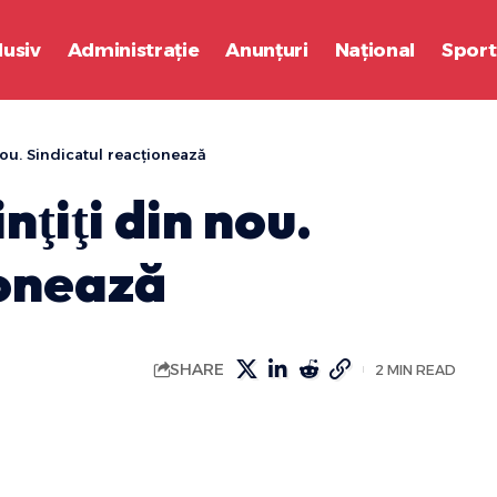
lusiv
Administrație
Anunțuri
Național
Sport
nou. Sindicatul reacționează
ţiţi din nou.
ionează
SHARE
2 MIN READ