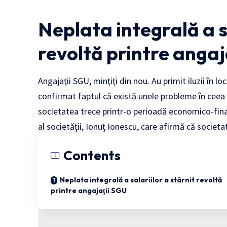
Neplata integrală a sa
revoltă printre angaj
Angajaţii SGU, minţiţi din nou. Au primit iluzii în l
confirmat faptul că există unele probleme în ceea c
societatea trece printr-o perioadă economico-financ
al societății, Ionuț Ionescu, care afirmă că societa
Contents
Neplata integrală a salariilor a stârnit revoltă
printre angajaţii SGU