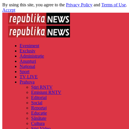
By using this site, you agree to the
Privacy Policy
and
Terms of Use
.
Accept
Eveniment
Exclusiv
Administrație
Anunțuri
Național
Sport
TV LIVE
Prahova
Știri RNTV
Emisiuni RNTV
Editorial
Social
Reportaj
Educație
Sănătate
Cultura
Știri Video