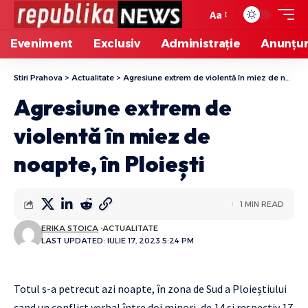
Aa
Eveniment
Exclusiv
Administrație
Anunțur
Stiri Prahova
>
Actualitate
>
Agresiune extrem de violentă în miez de noapte, în Ploiești
Agresiune extrem de
violentă în miez de
noapte, în Ploiești
1 MIN READ
ERIKA STOICA
ACTUALITATE
LAST UPDATED: IULIE 17, 2023 5:24 PM
Totul s-a petrecut azi noapte, în zona de Sud a Ploieștiului
cand un conflict verbal între doi minori, de 14 și respectiv 17