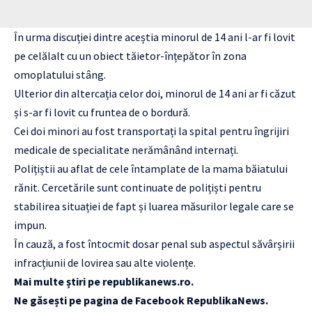
În urma discuției dintre aceștia minorul de 14 ani l-ar fi lovit
pe celălalt cu un obiect tăietor-înțepător în zona
omoplatului stâng.
Ulterior din altercația celor doi, minorul de 14 ani ar fi căzut
și s-ar fi lovit cu fruntea de o bordură.
Cei doi minori au fost transportați la spital pentru îngrijiri
medicale de specialitate nerămânând internați.
Polițiștii au aflat de cele întamplate de la mama băiatului
rănit. Cercetările sunt continuate de polițiști pentru
stabilirea situației de fapt și luarea măsurilor legale care se
impun.
În cauză, a fost întocmit dosar penal sub aspectul săvârșirii
infracțiunii de lovirea sau alte violențe.
Mai multe știri pe
republikanews.ro
.
Ne găsești pe pagina de Facebook
RepublikaNews
.