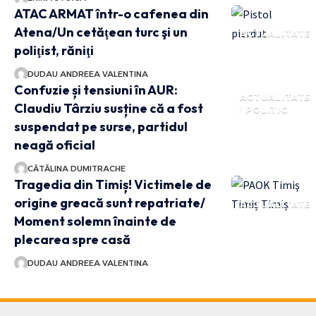
ATAC ARMAT într-o cafenea din
Atena/Un cetăţean turc şi un
ACTUALITATE
poliţist, răniţi
DUDAU ANDREEA VALENTINA
Confuzie și tensiuni în AUR:
ACTUALITATE
Claudiu Târziu susține că a fost
POLITIC
suspendat pe surse, partidul
neagă oficial
CĂTĂLINA DUMITRACHE
Tragedia din Timiș! Victimele de
origine greacă sunt repatriate/
ACTUALITATE
Moment solemn înainte de
plecarea spre casă
DUDAU ANDREEA VALENTINA