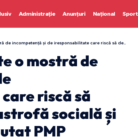
lusiv
Administrație
Anunțuri
Național
Sport
e iresponsabilitate care riscă să declanșeze o catastrofă socială și economică”- Deputat PMP Cătălina Bozianu
te o mostră de
de
 care riscă să
strofă socială și
putat PMP