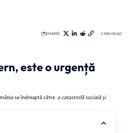
SHARE
2 MIN READ
ern, este o urgență
omânia se îndreaptă către
o catastrofă socială și