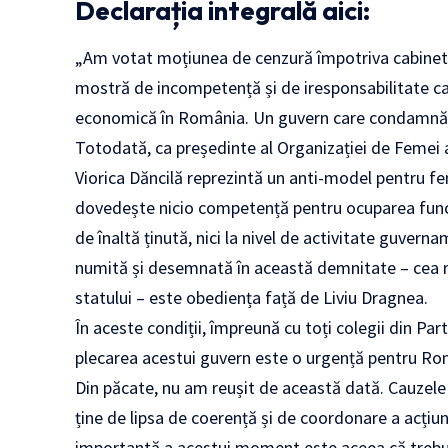
Declarația integrală aici:
„Am votat moțiunea de cenzură împotriva cabinetu
mostră de incompetență și de iresponsabilitate car
economică în România. Un guvern care condamnă 
Totodată, ca președinte al Organizației de Femei 
Viorica Dăncilă reprezintă un anti-model pentru fem
dovedește nicio competență pentru ocuparea funcți
de înaltă ținută, nici la nivel de activitate guvern
numită și desemnată în această demnitate – cea m
statului – este obediența față de Liviu Dragnea.
În aceste condiții, împreună cu toți colegii din Par
plecarea acestui guvern este o urgență pentru Ro
Din păcate, nu am reușit de această dată. Cauzele
ține de lipsa de coerență și de coordonare a acțiun
importantă a acestui moment este aceea că trebuie