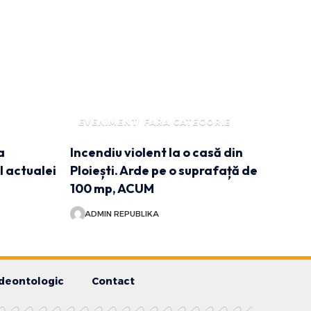
EVENIMENT
FARA CATEGORIE
a
Incendiu violent la o casă din
l actualei
Ploiești. Arde pe o suprafață de
100 mp, ACUM
ADMIN REPUBLIKA
deontologic
Contact