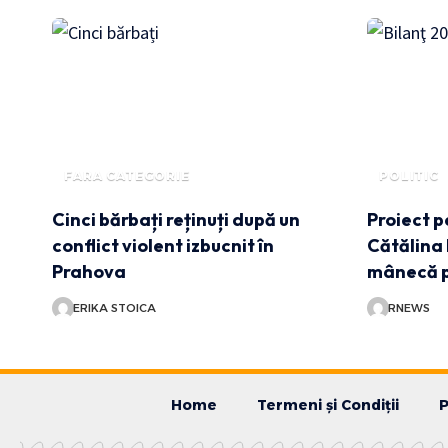
FARA CATEGORIE
POLITIC
Cinci bărbați reținuți după un
Proiect p
conflict violent izbucnit în
Cătălina 
Prahova
mânecă pe
ERIKA STOICA
RNEWS
Home
Termeni și Condiții
P