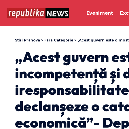
Eveniment
Exc
Stiri Prahova
>
Fara Categorie
>
„Acest guvern este o mostră de incompetență și d
„Acest guvern es
incompetență și 
iresponsabilitate
declanșeze o cata
economică”- De