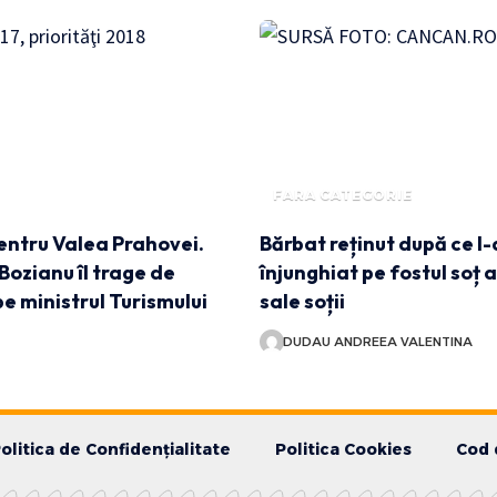
FARA CATEGORIE
entru Valea Prahovei.
Bărbat reținut după ce l-
Bozianu îl trage de
înjunghiat pe fostul soț a
 ministrul Turismului
sale soții
DUDAU ANDREEA VALENTINA
olitica de Confidențialitate
Politica Cookies
Cod 