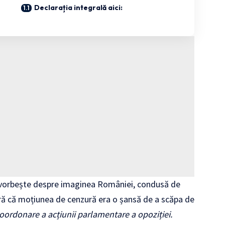
Declarația integrală aici:
 vorbește despre imaginea României, condusă de
ră că moțiunea de cenzură era o șansă de a scăpa de
oordonare a acțiunii parlamentare a opoziției.