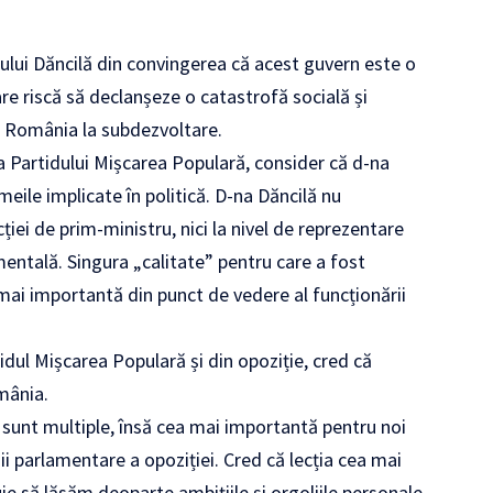
lui Dăncilă din convingerea că acest guvern este o
e riscă să declanșeze o catastrofă socială și
România la subdezvoltare.
a Partidului Mișcarea Populară, consider că d-na
eile implicate în politică. D-na Dăncilă nu
ei de prim-ministru, nici la nivel de reprezentare
amentală. Singura „calitate” pentru care a fost
ai importantă din punct de vedere al funcționării
tidul Mișcarea Populară și din opoziție, cred că
mânia.
 sunt multiple, însă cea mai importantă pentru noi
ii parlamentare a opoziției. Cred că lecția cea mai
 să lăsăm deoparte ambițiile și orgoliile personale