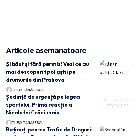
Articole asemanatoare
Şi băut şi fără permis! Vezi ce au
mai descoperit poliţiştii pe
EVENIMENT
drumurile din Prahova
THEO TĂNĂSESCU
Ședință de urgență pe legea
ADMINISTRATI
sportului. Prima reacție a
FEATURED
Nicoletei Crăciunoiu
THEO TĂNĂSESCU
Reținuți pentru Trafic de Droguri:
ANCHETE