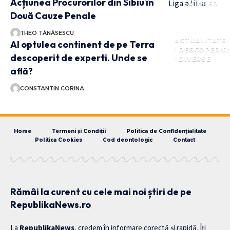
Acțiunea Procurorilor din Sibiu în
FEATURED
Două Cauze Penale
THEO TĂNĂSESCU
ACTUALITATE
Al optulea continent de pe Terra
DESCOPERIRI
descoperit de experti. Unde se
DIVERSE
află?
CONSTANTIN CORINA
Home
Termeni și Condiții
Politica de Confidențialitate
Politica Cookies
Cod deontologic
Contact
Rămâi la curent cu cele mai noi știri de pe
RepublikaNews.ro
La
RepublikaNews
, credem în informare corectă și rapidă. Îți