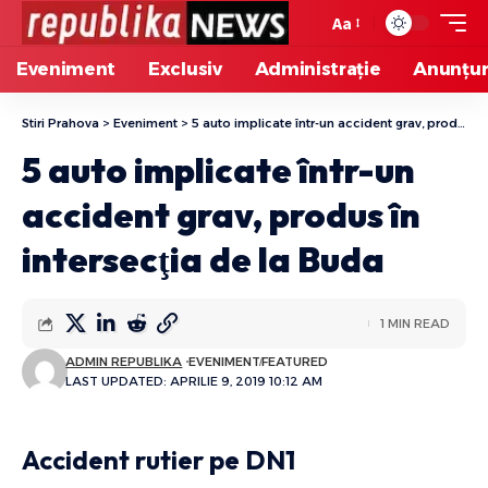
Aa
Eveniment
Exclusiv
Administrație
Anunțur
Stiri Prahova
>
Eveniment
>
5 auto implicate într-un accident grav, produs în intersecţia de la Buda
5 auto implicate într-un
accident grav, produs în
intersecţia de la Buda
1 MIN READ
ADMIN REPUBLIKA
EVENIMENT
FEATURED
LAST UPDATED: APRILIE 9, 2019 10:12 AM
Accident rutier pe DN1