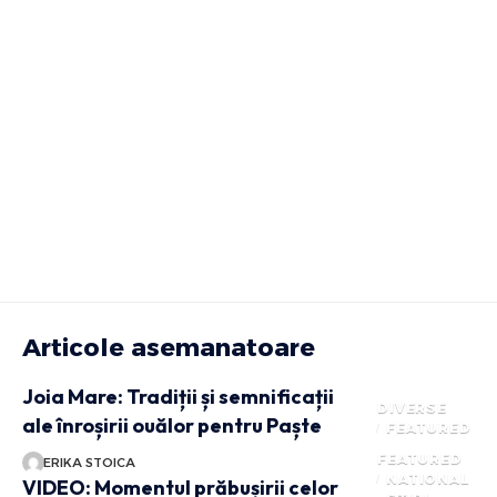
Articole asemanatoare
Joia Mare: Tradiții și semnificații
DIVERSE
ale înroșirii ouălor pentru Paște
FEATURED
FEATURED
ERIKA STOICA
NATIONAL
VIDEO: Momentul prăbușirii celor