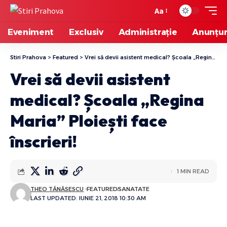
Aa
Eveniment
Exclusiv
Administrație
Anunțur
Stiri Prahova
>
Featured
>
Vrei să devii asistent medical? Școala „Regina Maria” Ploiești face înscrieri!
Vrei să devii asistent
medical? Școala „Regina
Maria” Ploiești face
înscrieri!
1 MIN READ
THEO TĂNĂSESCU
FEATURED
SANATATE
LAST UPDATED: IUNIE 21, 2018 10:30 AM