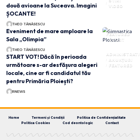
STIRI
două avioane la Suceava. Imagini
VIDEO
ȘOCANTE!
THEO TĂNĂSESCU
Eveniment de mare amploare la
FEATURED
Sala „Olimpia”
SPORT
THEO TĂNĂSESCU
ADMINISTRATI
START VOT! Dăcă în perioada
ANUNȚURI
următoare s-ar desfășura alegeri
FEATURED
locale, cine ar fi candidatul tău
pentru Primăria Ploiești?
RNEWS
Home
Termeni și Condiții
Politica de Confidențialitate
Politica Cookies
Cod deontologic
Contact