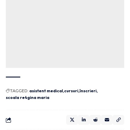
TAGGED:
asistent medical
cursuri
înscrieri
scoala re4gina maria