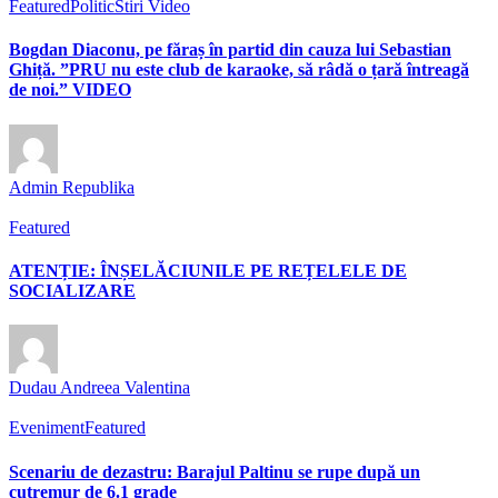
Featured
Politic
Stiri Video
Bogdan Diaconu, pe făraș în partid din cauza lui Sebastian
Ghiță. ”PRU nu este club de karaoke, să râdă o țară întreagă
de noi.” VIDEO
Admin Republika
Featured
ATENȚIE: ÎNȘELĂCIUNILE PE REȚELELE DE
SOCIALIZARE
Dudau Andreea Valentina
Eveniment
Featured
Scenariu de dezastru: Barajul Paltinu se rupe după un
cutremur de 6.1 grade