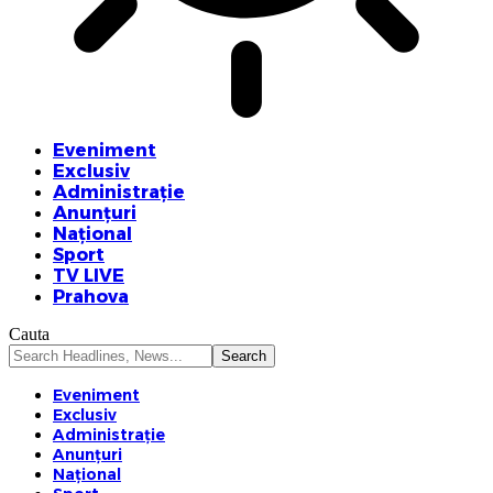
Eveniment
Exclusiv
Administrație
Anunțuri
Național
Sport
TV LIVE
Prahova
Cauta
Eveniment
Exclusiv
Administrație
Anunțuri
Național