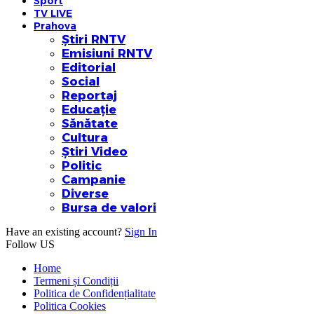
Sport
TV LIVE
Prahova
Știri RNTV
Emisiuni RNTV
Editorial
Social
Reportaj
Educație
Sănătate
Cultura
Știri Video
Politic
Campanie
Diverse
Bursa de valori
Have an existing account?
Sign In
Follow US
Home
Termeni și Condiții
Politica de Confidențialitate
Politica Cookies