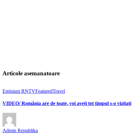
Articole asemanatoare
Emisiuni RNTV
Featured
Travel
VIDEO/ România are de toate, voi aveți tot timpul s-o vizitați
Admin Republika