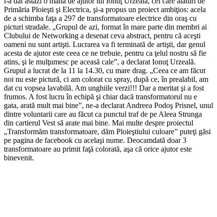
i-a dat astăzi o mână de ajutor lui Ionuţ Urzeală, cel care alături de
Primăria Ploieşti şi Electrica, şi-a propus un proiect ambiţios: acela
de a schimba faţa a 297 de transformatoare electrice din oraş cu
picturi stradale. „Grupul de azi, format în mare parte din membri ai
Clubului de Networking a desenat ceva abstract, pentru că aceşti
oameni nu sunt artişti. Lucrarea va fi terminată de artişti, dar genul
acesta de ajutor este ceea ce ne trebuie, pentru ca ţelul nostru să fie
atins, şi le mulţumesc pe aceasă cale”, a declarat Ionuţ Urzeală.
Grupul a lucrat de la 11 la 14.30, cu mare drag. „Ceea ce am făcut
noi nu este pictură, ci am colorat cu spray, după ce, în prealabil, am
dat cu vopsea lavabilă. Am unghiile verzi!!! Dar a meritat şi a fost
frumos. A fost lucru în echipă şi chiar dacă transformatorul nu e
gata, arată mult mai bine”, ne-a declarat Andreea Podoş Prisnel, unul
dintre voluntarii care au făcut ca punctul traf de pe Aleea Strunga
din cartierul Vest să arate mai bine. Mai multe despre proiectul
„Transformăm transformatoare, dăm Ploieştiului culoare” puteţi găsi
pe pagina de facebook cu acelaşi nume. Deocamdată doar 3
transformatoare au primit faţă colorată, aşa că orice ajutor este
binevenit.