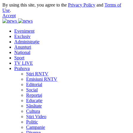
By using this site, you agree to the
Privacy Policy
and
Terms of
Use
.
Accept
Eveniment
Exclusiv
Administrație
Anunțuri
Național
Sport
TV LIVE
Prahova
Știri RNTV
Emisiuni RNTV
Editorial
Social
Reportaj
Educație
Sănătate
Cultura
Știri Video
Politic
Campanie
Diverse