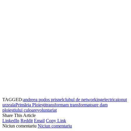
TAGGED:
andreea podos prisnel
clubul de networking
electrica
ionut
urzeala
Primăria Ploiești
transformam transformatoare dam
ploiestiului culoare
voluntariat
Share This Article
LinkedIn
Reddit
Email
Copy Link
Niciun comentariu
Niciun comentariu