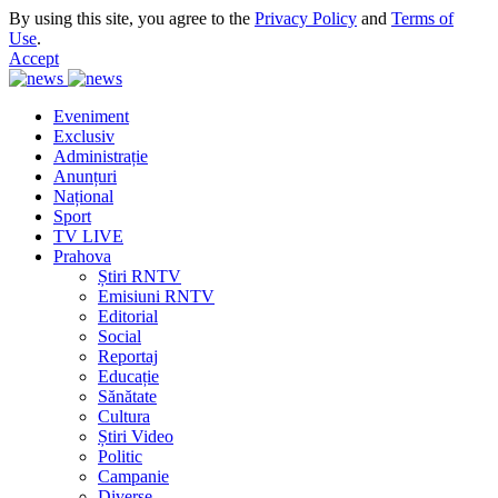
By using this site, you agree to the
Privacy Policy
and
Terms of
Use
.
Accept
Eveniment
Exclusiv
Administrație
Anunțuri
Național
Sport
TV LIVE
Prahova
Știri RNTV
Emisiuni RNTV
Editorial
Social
Reportaj
Educație
Sănătate
Cultura
Știri Video
Politic
Campanie
Diverse