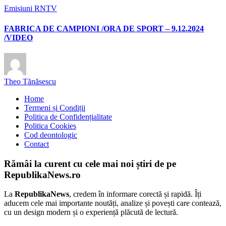
Emisiuni RNTV
FABRICA DE CAMPIONI /ORA DE SPORT – 9.12.2024
/VIDEO
Theo Tănăsescu
Home
Termeni și Condiții
Politica de Confidențialitate
Politica Cookies
Cod deontologic
Contact
Rămâi la curent cu cele mai noi știri de pe
RepublikaNews.ro
La
RepublikaNews
, credem în informare corectă și rapidă. Îți
aducem cele mai importante noutăți, analize și povești care contează,
cu un design modern și o experiență plăcută de lectură.