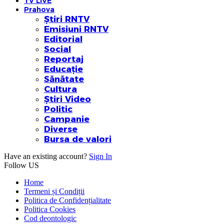
TV LIVE
Prahova
Știri RNTV
Emisiuni RNTV
Editorial
Social
Reportaj
Educație
Sănătate
Cultura
Știri Video
Politic
Campanie
Diverse
Bursa de valori
Have an existing account?
Sign In
Follow US
Home
Termeni și Condiții
Politica de Confidențialitate
Politica Cookies
Cod deontologic